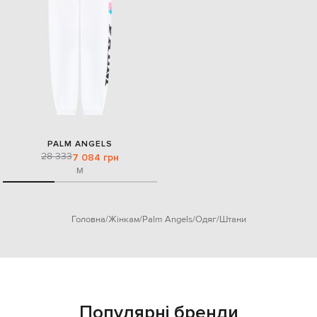
PALM ANGELS
28 333
7 084 грн
M
Головна
Жінкам
Palm Angels
Одяг
Штани
Популярні бренди