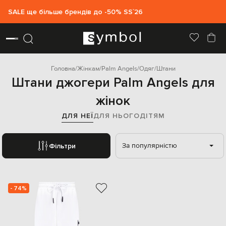
SALE ще більше брендів до -50% SS`26
Головна
Жінкам
Palm Angels
Одяг
Штани
Штани джогери Palm Angels для
жінок
ДЛЯ НЕЇ
ДЛЯ НЬОГО
ДІТЯМ
За популярністю
Фільтри
- 74%