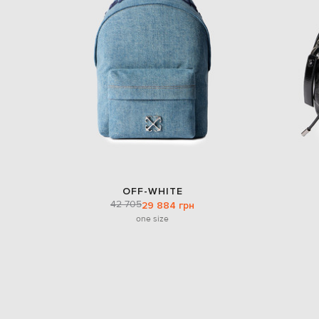
OFF-WHITE
42 705
29 884 грн
one size