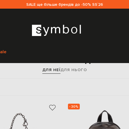
SALE ще більше брендів до -50% SS`26
Головна
Жінкам
Off-White
Сумки
Рюкзаки
ale
Рюкзаки Off-White для жіно
ДЛЯ НЕЇ
ДЛЯ НЬОГО
- 30%