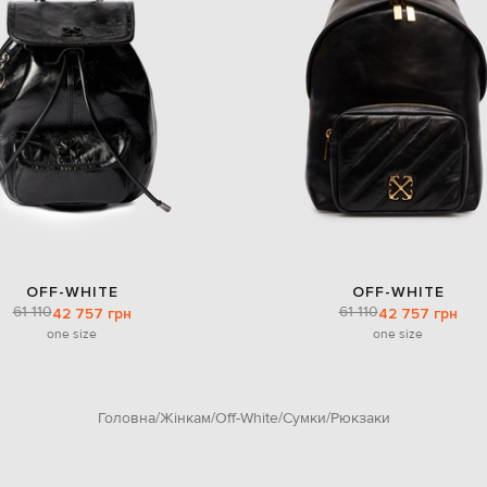
OFF-WHITE
OFF-WHITE
61 110
61 110
42 757 грн
42 757 грн
one size
one size
Головна
Жінкам
Off-White
Сумки
Рюкзаки