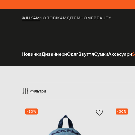
ЖІНКАМ
ЧОЛОВІКАМ
ДІТЯМ
HOME
BEAUTY
Новинки
Дизайнери
Одяг
Взуття
Сумки
Аксесуари
S
Фільтри
- 30%
- 30%