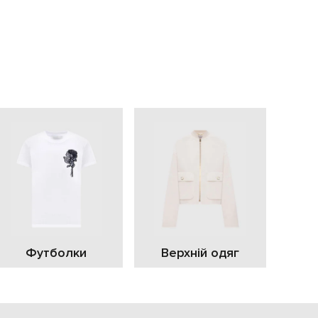
EUR
Slovakia
€
EUR
Slovenia
€
EUR
Spain
€
EUR
Sweden
€
UAH
Ukraine
₴
EUR
Other
€
Футболки
Верхній одяг