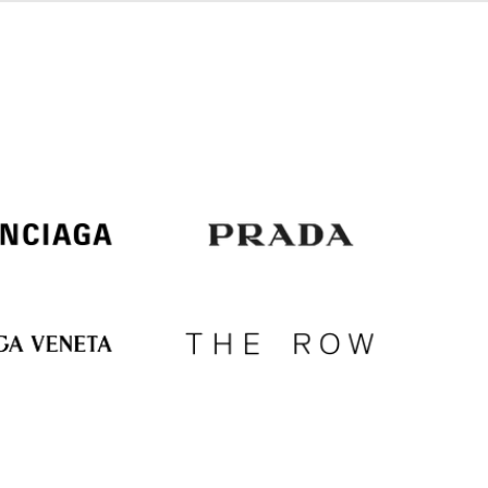
Italy
€
EUR
Latvia
€
EUR
Lithuania
€
EUR
Luxembourg
€
EUR
Netherlands
€
PLN
Poland
zł
EUR
Portugal
€
EUR
Romania
€