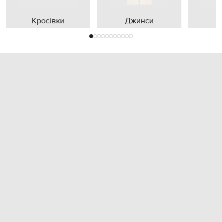
Кросівки
Джинси