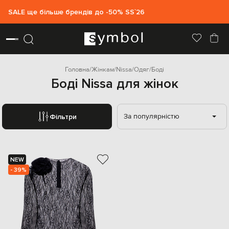
SALE ще більше брендів до -50% SS`26
Головна
Жінкам
Nissa
Одяг
Боді
Боді Nissa для жінок
За популярністю
Фільтри
NEW
- 39%