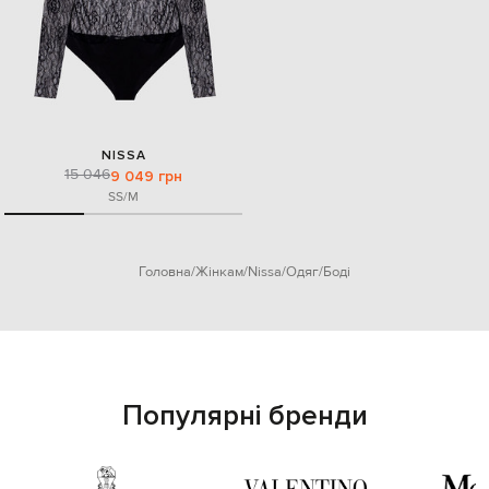
NISSA
15 046
9 049 грн
S
S/M
Головна
Жінкам
Nissa
Одяг
Боді
Популярні бренди