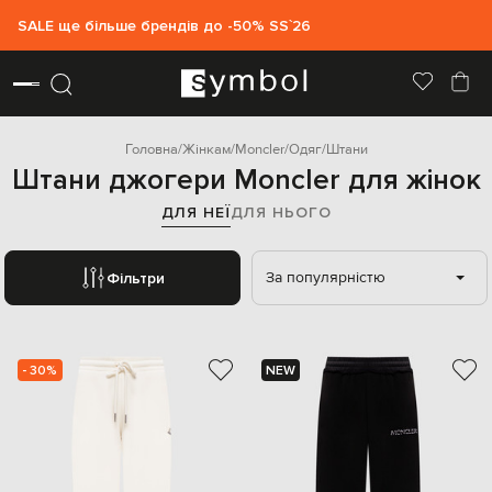
SALE ще більше брендів до -50% SS`26
Головна
Жінкам
Moncler
Одяг
Штани
Штани джогери Moncler для жінок
ДЛЯ НЕЇ
ДЛЯ НЬОГО
За популярністю
Фільтри
- 30%
NEW