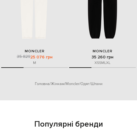
MONCLER
MONCLER
35 829
25 076 грн
35 260 грн
M
XS
S
M
L
XL
Головна
Жінкам
Moncler
Одяг
Штани
Популярні бренди