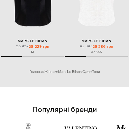
MARC LE BIHAN
MARC LE BIHAN
56 457
42 343
28 229 грн
25 386 грн
M
XXS
XS
Головна
Жінкам
Marc Le Bihan
Одяг
Топи
Популярні бренди