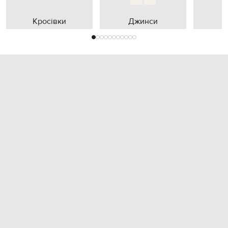
Кросівки
Джинси