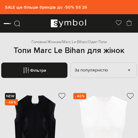
SALE ще більше брендів до -50% SS`26
Головна
Жінкам
Marc Le Bihan
Одяг
Топи
Топи Marc Le Bihan для жінок
За популярністю
Фільтри
NEW
- 40%
- 49%