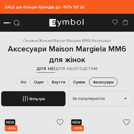
SALE ще більше брендів до -50% SS`26
Головна
Жінкам
Maison Margiela MM6
Аксесуари
Аксесуари Maison Margiela MM6
для жінок
ДЛЯ НЕЇ
ДЛЯ НЬОГО
ДІТЯМ
Усі
Одяг
Взуття
Сумки
Аксесуари
За популярністю
Фільтри
NEW
NEW
- 49%
- 49%