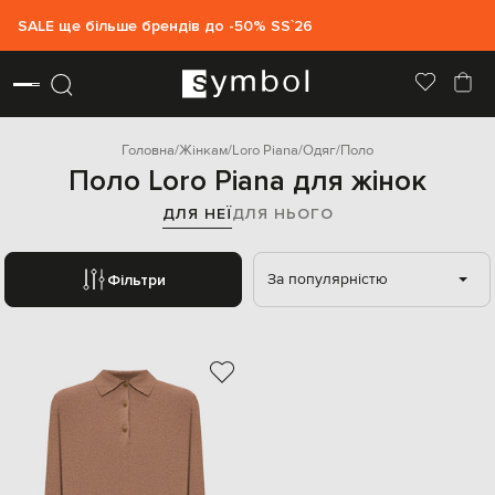
SALE ще більше брендів до -50% SS`26
Головна
Жінкам
Loro Piana
Одяг
Поло
Поло Loro Piana для жінок
ДЛЯ НЕЇ
ДЛЯ НЬОГО
За популярністю
Фільтри