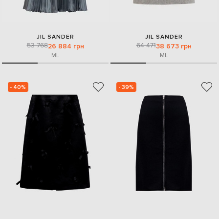
JIL SANDER
JIL SANDER
53 768
64 471
26 884 грн
38 673 грн
M
L
M
L
- 40%
- 39%