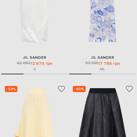
JIL SANDER
JIL SANDER
42 860
59 198
12 874 грн
17 786 грн
S
M
L
- 59%
- 60%