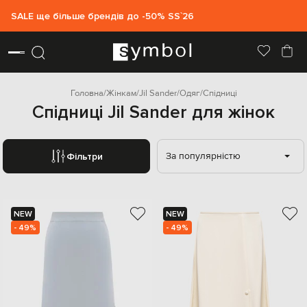
SALE ще більше брендів до -50% SS`26
Головна
Жінкам
Jil Sander
Одяг
Спідниці
Спідниці Jil Sander для жінок
За популярністю
Фільтри
NEW
NEW
- 49%
- 49%