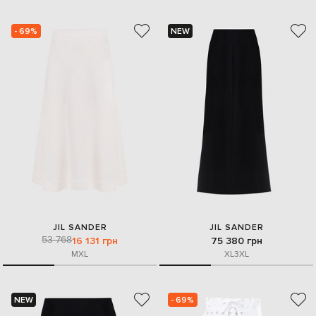
- 69%
NEW
JIL SANDER
JIL SANDER
53 768
16 131 грн
75 380 грн
M
XL
XL
3XL
NEW
- 69%