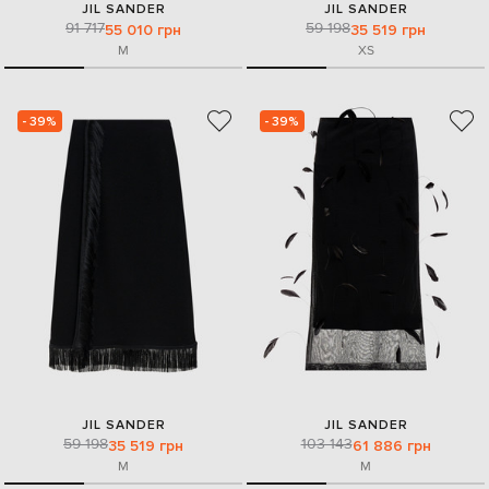
JIL SANDER
JIL SANDER
91 717
59 198
55 010 грн
35 519 грн
M
XS
- 39%
- 39%
JIL SANDER
JIL SANDER
59 198
103 143
35 519 грн
61 886 грн
M
M