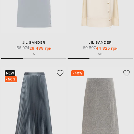
JIL SANDER
JIL SANDER
56 974
89 597
28 488 грн
44 825 грн
S
M
L
NEW
- 40%
- 50%