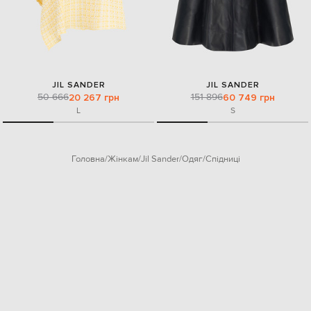
JIL SANDER
JIL SANDER
50 666
151 896
20 267 грн
60 749 грн
L
S
Головна
Жінкам
Jil Sander
Одяг
Спідниці