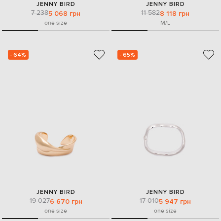
JENNY BIRD
JENNY BIRD
7 238
11 582
5 068 грн
8 118 грн
one size
M/L
- 64%
- 65%
JENNY BIRD
JENNY BIRD
19 027
17 010
6 670 грн
5 947 грн
one size
one size