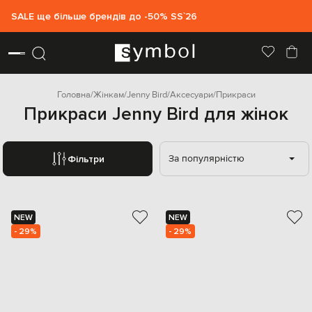
SALE ще більше брендів до -50% SS`26
Головна
Жінкам
Jenny Bird
Аксесуари
Прикраси
Прикраси Jenny Bird для жінок
За популярністю
Фільтри
NEW
NEW
- 29%
- 29%