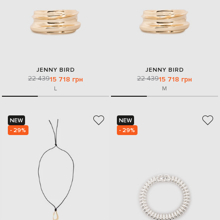
JENNY BIRD
JENNY BIRD
22 439
22 439
15 718 грн
15 718 грн
L
M
NEW
NEW
- 29%
- 29%