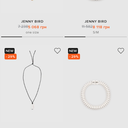
JENNY BIRD
JENNY BIRD
7 238
11 582
5 068 грн
8 118 грн
one size
S/M
NEW
NEW
- 29%
- 29%