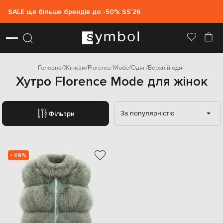
SALE ще більше брендів до -50% SS`26
Головна
Жінкам
Florence Mode
Одяг
Верхній одяг
Хутро Florence Mode для жінок
За популярністю
Фільтри
- 49%