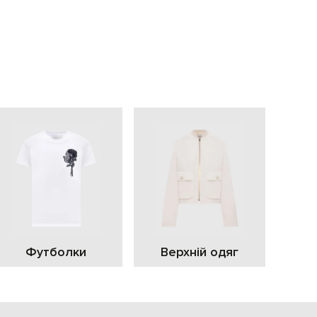
EUR
Slovakia
€
EUR
Slovenia
€
EUR
Spain
€
EUR
Sweden
€
UAH
Ukraine
₴
EUR
Other
€
Футболки
Верхній одяг