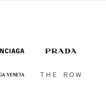
Italy
€
EUR
Latvia
€
EUR
Lithuania
€
EUR
Luxembourg
€
EUR
Netherlands
€
PLN
Poland
zł
EUR
Portugal
€
EUR
Romania
€