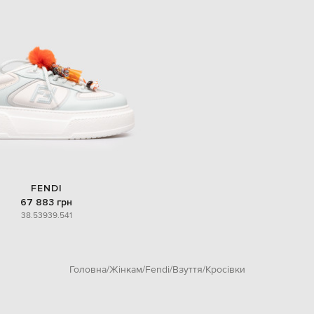
FENDI
67 883 грн
38.5
39
39.5
41
Головна
Жінкам
Fendi
Взуття
Кросівки