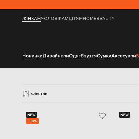
ЖІНКАМ
ЧОЛОВІКАМ
ДІТЯМ
HOME
BEAUTY
Новинки
Дизайнери
Одяг
Взуття
Сумки
Аксесуари
S
Фільтри
NEW
NEW
- 30%