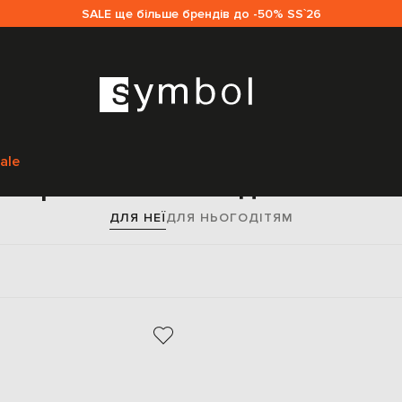
SALE ще більше брендів до -50% SS`26
Головна
Жінкам
Fendi
Взуття
Кросівки
ale
Кросівки Fendi для жінок
ДЛЯ НЕЇ
ДЛЯ НЬОГО
ДІТЯМ