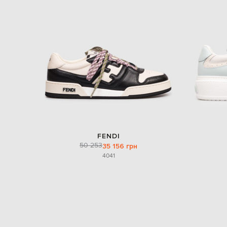
FENDI
50 253
35 156 грн
40
41