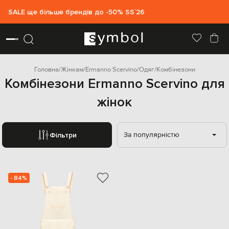
SALE ще більше брендів до -50% SS`26
Головна
Жінкам
Ermanno Scervino
Одяг
Комбінезони
Комбінезони Ermanno Scervino для
жінок
За популярністю
Фільтри
- 84%