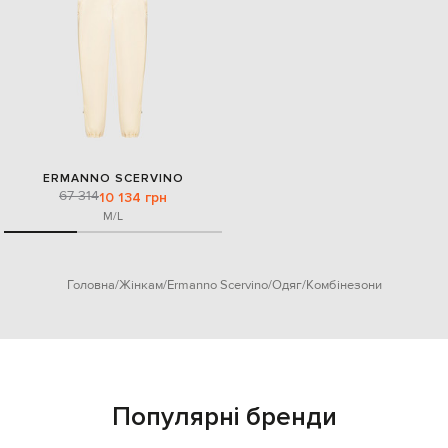
ERMANNO SCERVINO
67 314
10 134 грн
M/L
Головна
Жінкам
Ermanno Scervino
Одяг
Комбінезони
Популярні бренди