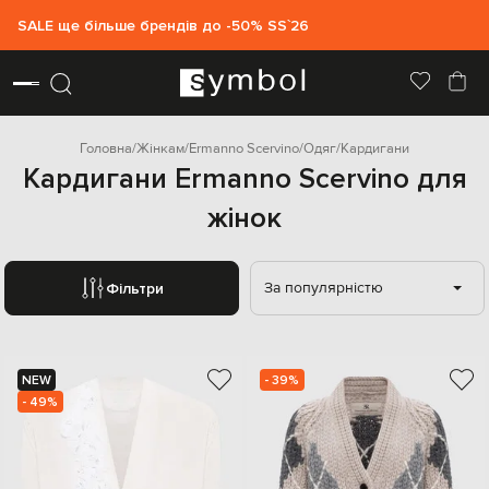
SALE ще більше брендів до -50% SS`26
Головна
Жінкам
Ermanno Scervino
Одяг
Кардигани
Кардигани Ermanno Scervino для
жінок
За популярністю
Фільтри
NEW
- 39%
- 49%