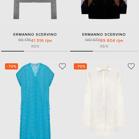
ERMANNO SCERVINO
ERMANNO SCERVINO
69 176
149 673
41 516 грн
89 804 грн
XS/S
XS/S
- 70%
- 70%