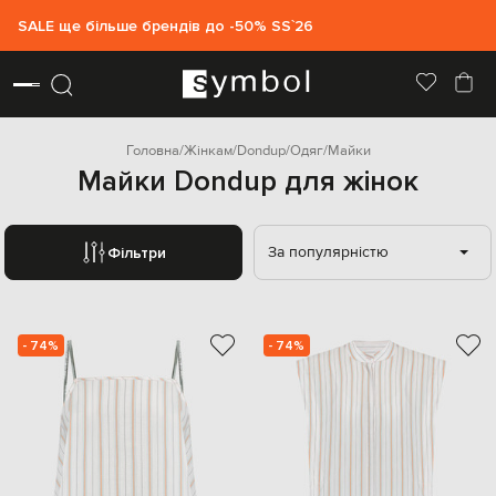
SALE ще більше брендів до -50% SS`26
Головна
Жінкам
Dondup
Одяг
Майки
Майки Dondup для жінок
За популярністю
Фільтри
- 74%
- 74%