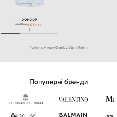
DONDUP
16 080
4 034 грн
S
Головна
Жінкам
Dondup
Одяг
Майки
Популярні бренди