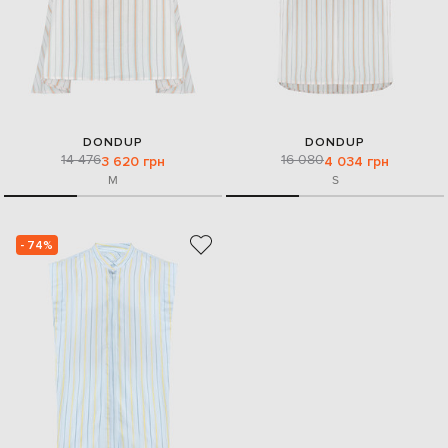
DONDUP
DONDUP
14 476
16 080
3 620 грн
4 034 грн
M
S
- 74%