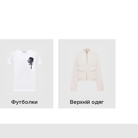
EUR
Slovakia
€
EUR
Slovenia
€
EUR
Spain
€
EUR
Sweden
€
UAH
Ukraine
₴
EUR
Other
Футболки
Верхній одяг
€