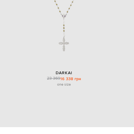
DARKAI
23 369
16 338 грн
one size