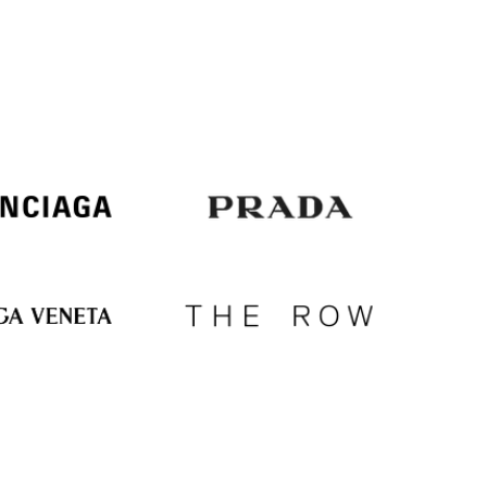
Italy
€
EUR
Latvia
€
EUR
Lithuania
€
EUR
Luxembourg
€
EUR
Netherlands
€
PLN
Poland
zł
EUR
Portugal
€
EUR
Romania
€