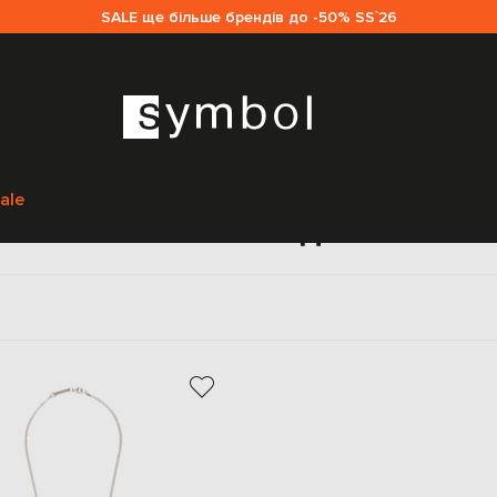
SALE ще більше брендів до -50% SS`26
Головна
Жінкам
Darkai
Аксесуари
Прикраси
ale
Намиста Darkai для жінок