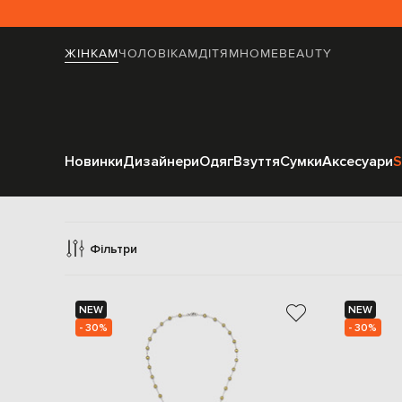
ЖІНКАМ
ЧОЛОВІКАМ
ДІТЯМ
HOME
BEAUTY
Новинки
Дизайнери
Одяг
Взуття
Сумки
Аксесуари
S
Фільтри
NEW
NEW
- 30%
- 30%