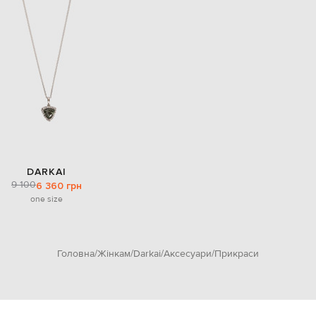
DARKAI
9 100
6 360 грн
one size
Головна
Жінкам
Darkai
Аксесуари
Прикраси