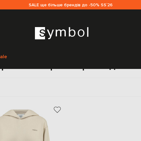
SALE ще більше брендів до -50% SS`26
Головна
Жінкам
Coperni
Одяг
Спортивний одяг
ale
ртивні кофти Coperni для ж