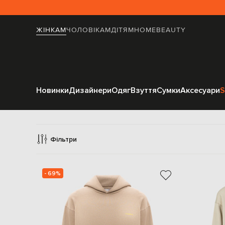
ЖІНКАМ
ЧОЛОВІКАМ
ДІТЯМ
HOME
BEAUTY
Новинки
Дизайнери
Одяг
Взуття
Сумки
Аксесуари
S
Спо
Фільтри
- 69%