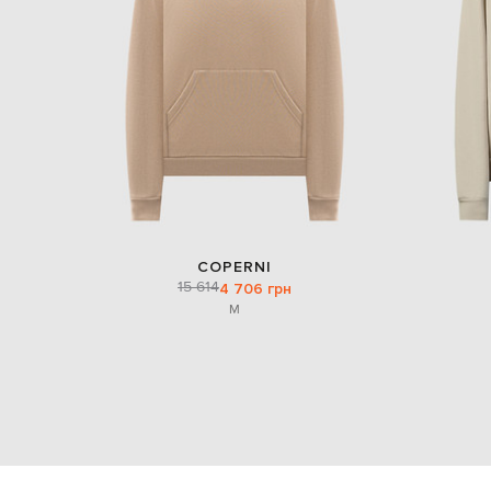
COPERNI
15 614
4 706 грн
M