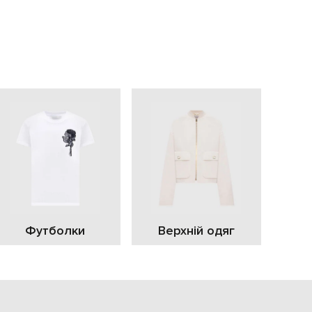
EUR
Slovakia
€
EUR
Slovenia
€
EUR
Spain
€
EUR
Sweden
€
UAH
Ukraine
₴
EUR
Other
Футболки
Верхній одяг
€