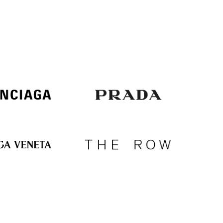
Italy
€
EUR
Latvia
€
EUR
Lithuania
€
EUR
Luxembourg
€
EUR
Netherlands
€
PLN
Poland
zł
EUR
Portugal
€
EUR
Romania
€