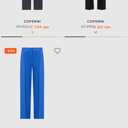
COPERNI
COPERNI
29 522
27 299
17 734 грн
8 221 грн
S
M
- 69%