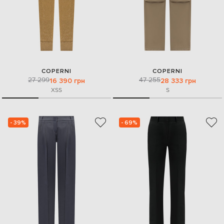
COPERNI
COPERNI
27 299
47 255
16 390 грн
28 333 грн
XS
S
S
- 39%
- 69%