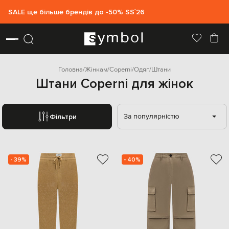
SALE ще більше брендів до -50% SS`26
Головна
Жінкам
Coperni
Одяг
Штани
Штани Coperni для жінок
За популярністю
Фільтри
- 39%
- 40%