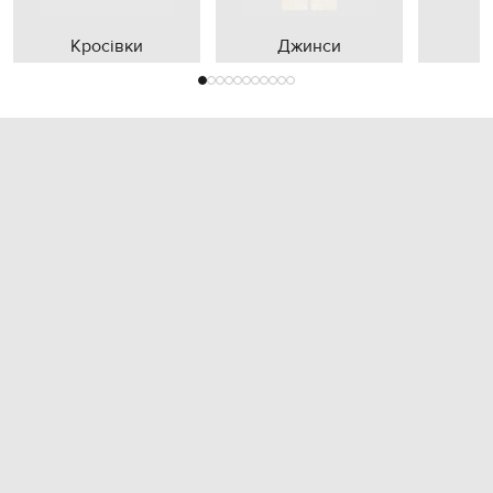
Кросівки
Джинси