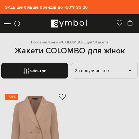
SALE ще більше брендів до -50% SS`26
Головна
Жінкам
COLOMBO
Одяг
Жакети
Жакети COLOMBO для жінок
За популярністю
Фільтри
- 69%