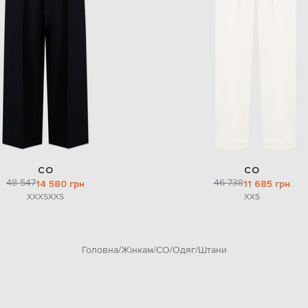
CO
CO
48 547
46 738
14 580 грн
11 685 грн
XXXS
XXS
XXS
Головна
Жінкам
CO
Одяг
Штани