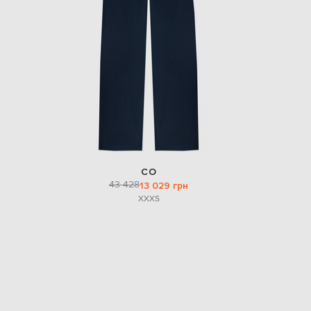
CO
43 428
13 029 грн
XXXS