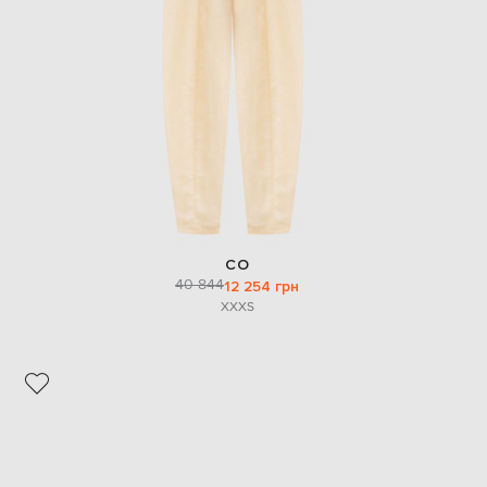
EUR
Denmark
€
EUR
Estonia
€
EUR
Finland
€
EUR
France
€
CO
40 844
12 254 грн
EUR
Germany
XXXS
€
EUR
Greece
€
EUR
Hungary
€
EUR