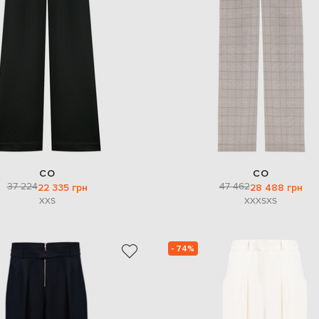
CO
CO
37 224
47 462
22 335 грн
28 488 грн
XXS
XXXS
XS
- 74%