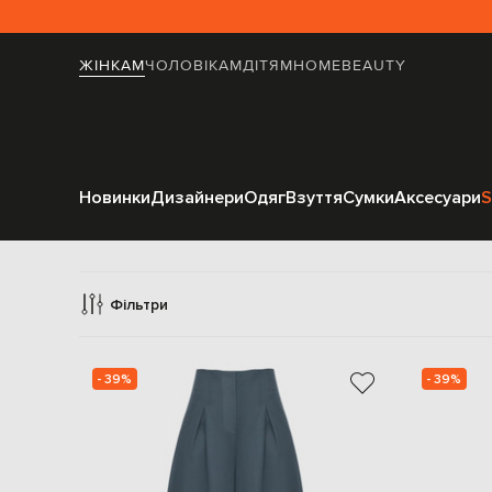
ЖІНКАМ
ЧОЛОВІКАМ
ДІТЯМ
HOME
BEAUTY
Новинки
Дизайнери
Одяг
Взуття
Сумки
Аксесуари
S
Фільтри
- 39%
- 39%