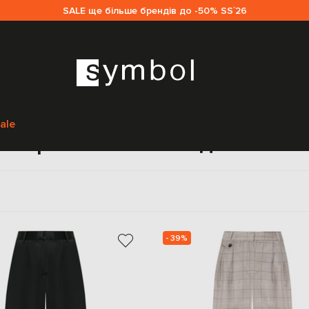
SALE ще більше брендів до -50% SS`26
Головна
Жінкам
CO
Одяг
Штани
ale
Широкі штани CO для жінок
- 39%