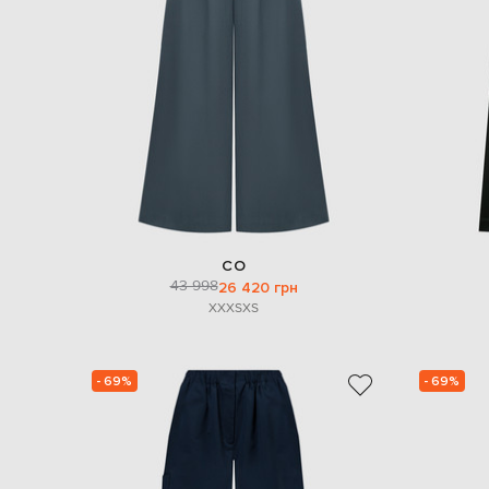
CO
43 998
26 420 грн
XXXS
XS
- 69%
- 69%