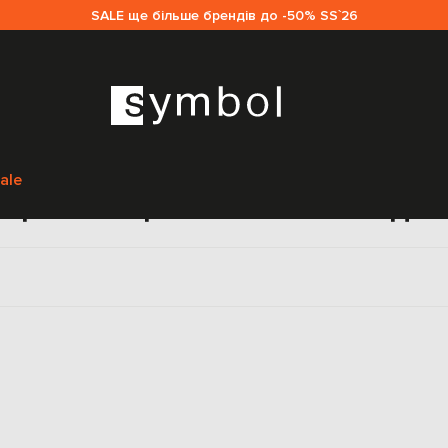
SALE ще більше брендів до -50% SS`26
Головна
Жінкам
Christian Dior
Одяг
Спідниці
ale
ці-олівець Christian Dior дл