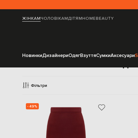
ЖІНКАМ
ЧОЛОВІКАМ
ДІТЯМ
HOME
BEAUTY
Новинки
Дизайнери
Одяг
Взуття
Сумки
Аксесуари
S
Спідни
Фільтри
- 49%