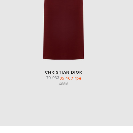
CHRISTIAN DIOR
70 933
35 467 грн
XS
S
M