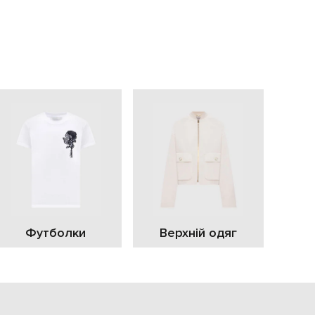
EUR
Slovakia
€
EUR
Slovenia
€
EUR
Spain
€
EUR
Sweden
€
UAH
Ukraine
₴
EUR
Other
Футболки
Верхній одяг
€