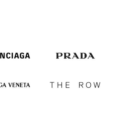
Italy
€
EUR
Latvia
€
EUR
Lithuania
€
EUR
Luxembourg
€
EUR
Netherlands
€
PLN
Poland
zł
EUR
Portugal
€
EUR
Romania
€