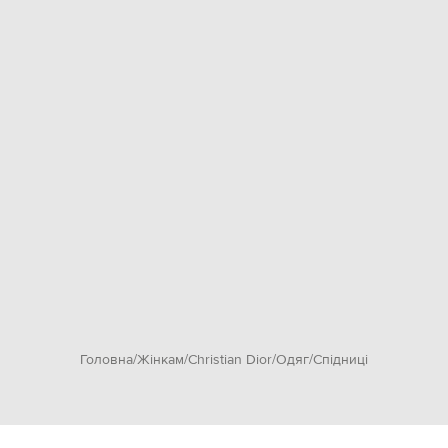
Головна
Жінкам
Christian Dior
Одяг
Спідниці