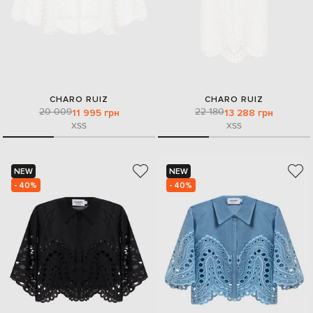
CHARO RUIZ
CHARO RUIZ
20 009
22 180
11 995 грн
13 288 грн
XS
S
XS
S
NEW
NEW
- 40%
- 40%