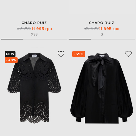
CHARO RUIZ
CHARO RUIZ
20 009
20 009
11 995 грн
11 995 грн
XS
S
S
NEW
- 69%
- 40%