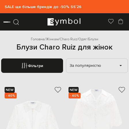
SALE ще більше брендів до -50% SS`26
Головна
Жінкам
Charo Ruiz
Одяг
Блузи
Блузи Charo Ruiz для жінок
За популярністю
Фільтри
NEW
NEW
- 40%
- 40%