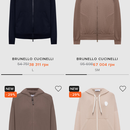
BRUNELLO CUCINELLI
BRUNELLO CUCINELLI
54 751
95 698
38 311 грн
67 004 грн
L
S
M
NEW
NEW
- 29%
- 29%