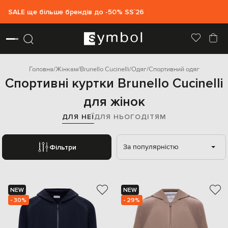
SALE ще більше брендів до -50% SS`26
Головна
Жінкам
Brunello Cucinelli
Одяг
Спортивний одяг
Спортивні куртки Brunello Cucinelli
для жінок
ДЛЯ НЕЇ
ДЛЯ НЬОГО
ДІТЯМ
За популярністю
Фільтри
NEW
NEW
- 30%
- 29%