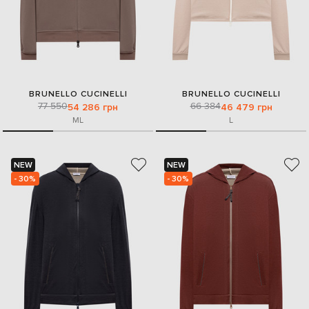
BRUNELLO CUCINELLI
BRUNELLO CUCINELLI
77 550
66 384
54 286 грн
46 479 грн
M
L
L
NEW
NEW
- 30%
- 30%