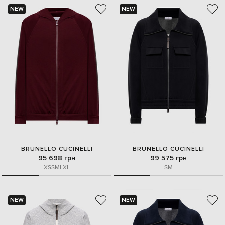
NEW
NEW
BRUNELLO CUCINELLI
BRUNELLO CUCINELLI
95 698 грн
99 575 грн
XS
S
M
L
XL
S
M
NEW
NEW