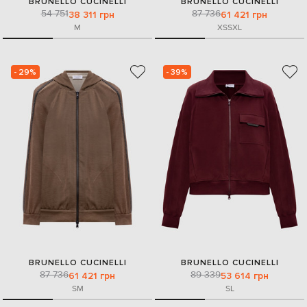
BRUNELLO CUCINELLI
BRUNELLO CUCINELLI
54 751
87 736
38 311 грн
61 421 грн
M
XS
S
XL
- 29%
- 39%
BRUNELLO CUCINELLI
BRUNELLO CUCINELLI
87 736
89 339
61 421 грн
53 614 грн
S
M
S
L