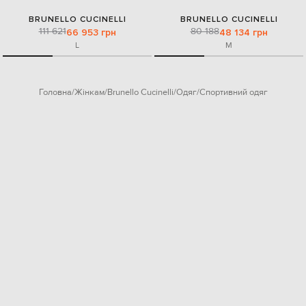
BRUNELLO CUCINELLI
BRUNELLO CUCINELLI
111 621
80 188
66 953 грн
48 134 грн
L
M
Головна
Жінкам
Brunello Cucinelli
Одяг
Спортивний одяг