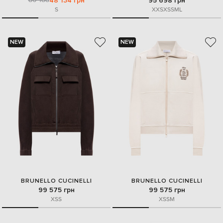
48 134 грн
95 698 грн
S
XXS
XS
S
M
L
NEW
NEW
BRUNELLO CUCINELLI
BRUNELLO CUCINELLI
99 575 грн
99 575 грн
XS
S
XS
S
M