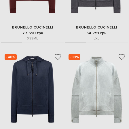
BRUNELLO CUCINELLI
BRUNELLO CUCINELLI
77 550 грн
54 751 грн
XS
S
M
L
L
XL
- 40%
- 39%