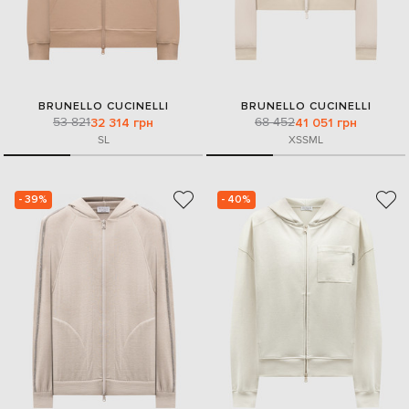
BRUNELLO CUCINELLI
BRUNELLO CUCINELLI
53 821
68 452
32 314 грн
41 051 грн
S
L
XS
S
M
L
- 39%
- 40%