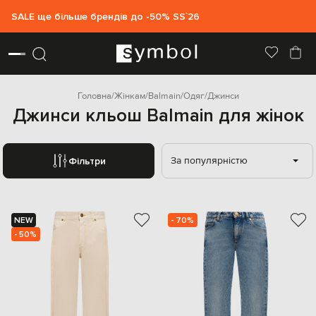
SALE ще більше брендів до -50% SS`26
Головна
Жінкам
Balmain
Одяг
Джинси
Джинси кльош Balmain для жінок
За популярністю
Фільтри
NEW
- 70%
- 50%