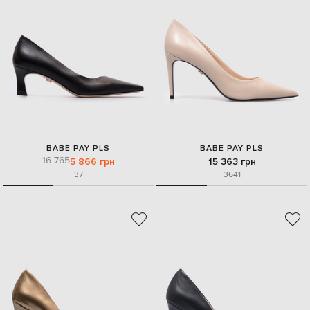
BABE PAY PLS
BABE PAY PLS
16 765
5 866 грн
15 363 грн
37
36
41