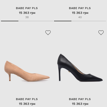
BABE PAY PLS
BABE PAY PLS
15 363 грн
15 363 грн
38
40
BABE PAY PLS
BABE PAY PLS
15 363 грн
15 363 грн