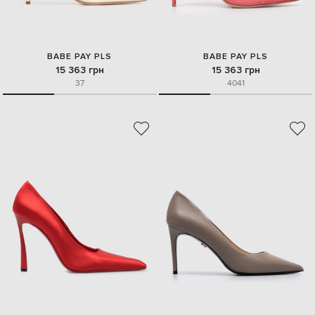
BABE PAY PLS
BABE PAY PLS
15 363 грн
15 363 грн
37
40
41