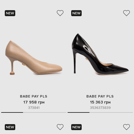
NEW
NEW
BABE PAY PLS
BABE PAY PLS
17 958 грн
15 363 грн
37
38
41
35
36
37
38
39
NEW
NEW