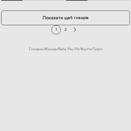
Показати ще
5 товарів
1
2
Головна
Жінкам
Babe Pay Pls
Взуття
Туфлі