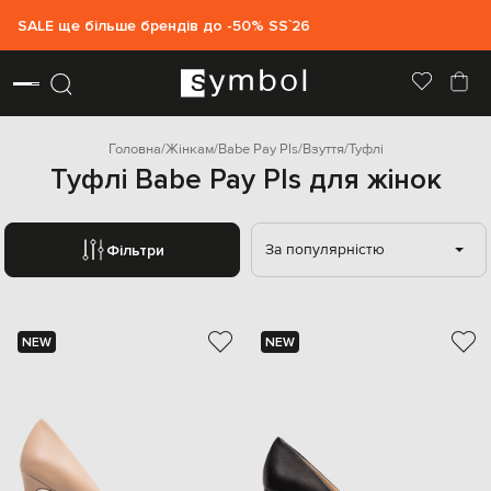
SALE ще більше брендів до -50% SS`26
Головна
Жінкам
Babe Pay Pls
Взуття
Туфлі
Туфлі Babe Pay Pls для жінок
За популярністю
Фільтри
NEW
NEW