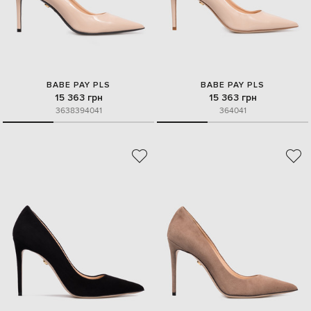
BABE PAY PLS
BABE PAY PLS
15 363 грн
15 363 грн
36
38
39
40
41
36
40
41