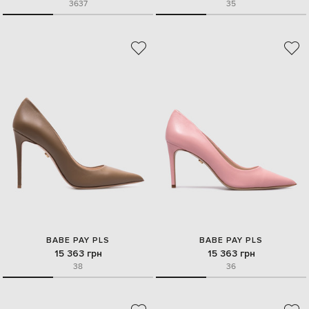
36
37
35
BABE PAY PLS
BABE PAY PLS
15 363 грн
15 363 грн
38
36