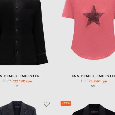
N DEMEULEMEESTER
ANN DEMEULEMEESTE
44 360
11 427
22 180 грн
5 740 грн
M
S
M
L
- 39%