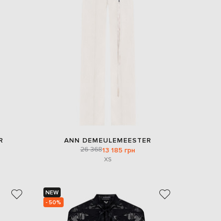
R
ANN DEMEULEMEESTER
26 368
13 185 грн
XS
NEW
- 50%