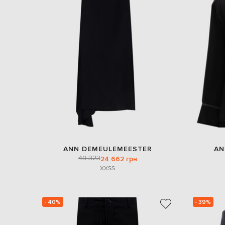
ANN DEMEULEMEESTER
AN
49 323
24 662 грн
XXS
S
- 40%
- 39%