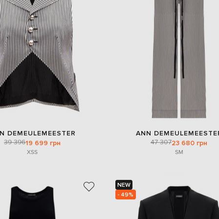
N DEMEULEMEESTER
ANN DEMEULEMEESTE
39 396
47 307
19 699 грн
23 680 грн
XS
S
S
M
NEW
- 49%