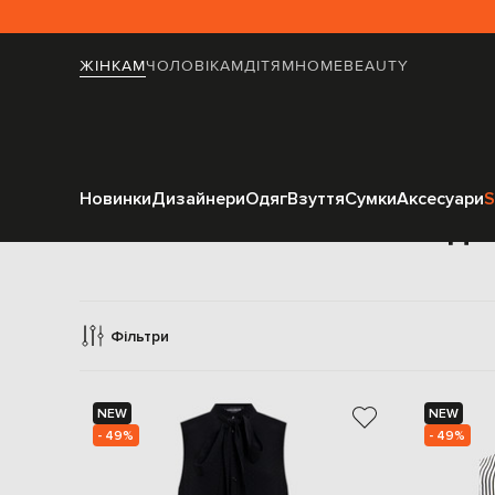
ЖІНКАМ
ЧОЛОВІКАМ
ДІТЯМ
HOME
BEAUTY
Новинки
Дизайнери
Одяг
Взуття
Сумки
Аксесуари
S
Одя
Фільтри
NEW
NEW
- 49%
- 49%