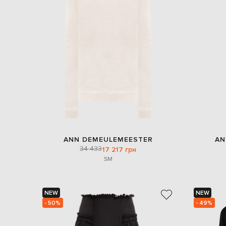
ANN DEMEULEMEESTER
AN
34 433
17 217 грн
S
M
NEW
NEW
- 50%
- 49%