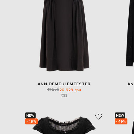
ANN DEMEULEMEESTER
AN
41 258
20 629 грн
XS
S
NEW
NEW
- 49%
- 49%