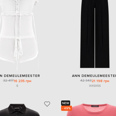
N DEMEULEMEESTER
ANN DEMEULEMEESTE
32 417
42 343
16 235 грн
21 198 грн
S
XXS
XS
S
NEW
- 49%