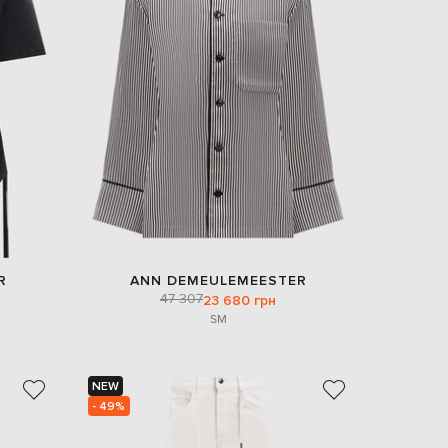
EUR
Slovakia
€
EUR
Slovenia
€
EUR
Spain
€
EUR
Sweden
€
UAH
Ukraine
₴
R
ANN DEMEULEMEESTER
47 307
23 680 грн
EUR
S
M
Other
€
NEW
- 49%