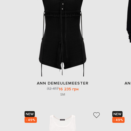
ANN DEMEULEMEESTER
AN
32 417
16 235 грн
S
M
NEW
NEW
- 49%
- 49%