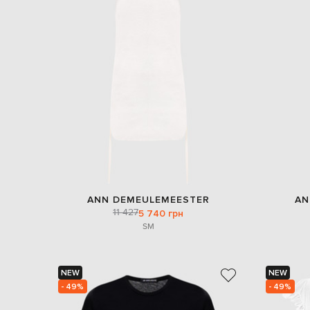
ANN DEMEULEMEESTER
AN
11 427
5 740 грн
S
M
NEW
NEW
- 49%
- 49%