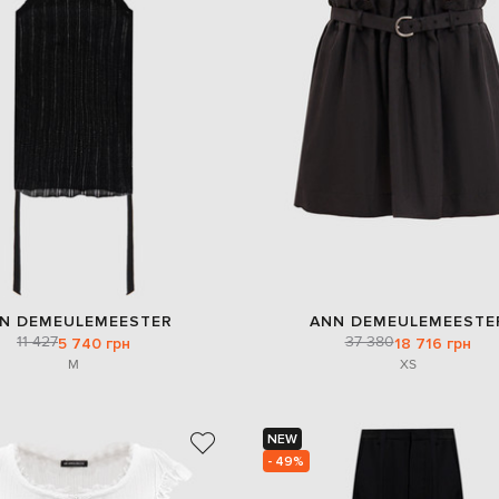
N DEMEULEMEESTER
ANN DEMEULEMEESTE
11 427
37 380
5 740 грн
18 716 грн
M
XS
NEW
- 49%