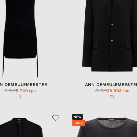
N DEMEULEMEESTER
ANN DEMEULEMEESTE
11 427
79 154
5 740 грн
39 603 грн
S
XS
NEW
- 49%