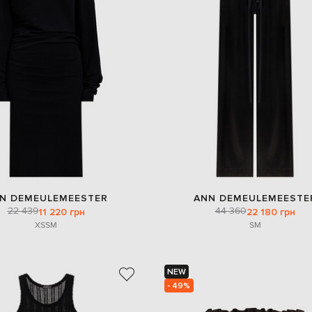
N DEMEULEMEESTER
ANN DEMEULEMEESTE
22 439
44 360
11 220 грн
22 180 грн
XS
S
M
S
M
NEW
- 49%