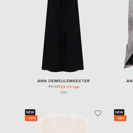
ANN DEMEULEMEESTER
AN
46 221
23 111 грн
XS
S
NEW
NEW
- 49%
- 49%