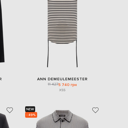
Italy
€
EUR
Latvia
€
EUR
Lithuania
€
EUR
Luxembourg
€
EUR
Netherlands
€
R
ANN DEMEULEMEESTER
PLN
11 427
5 740 грн
Poland
zł
XS
S
EUR
Portugal
€
NEW
- 49%
EUR
Romania
€