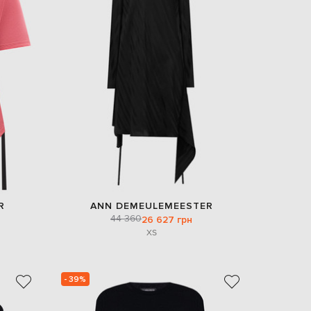
R
ANN DEMEULEMEESTER
44 360
26 627 грн
XS
- 39%