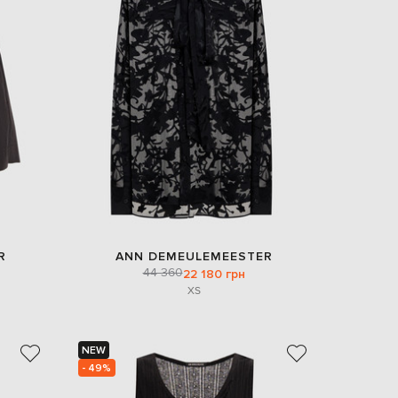
R
ANN DEMEULEMEESTER
44 360
22 180 грн
XS
NEW
- 49%