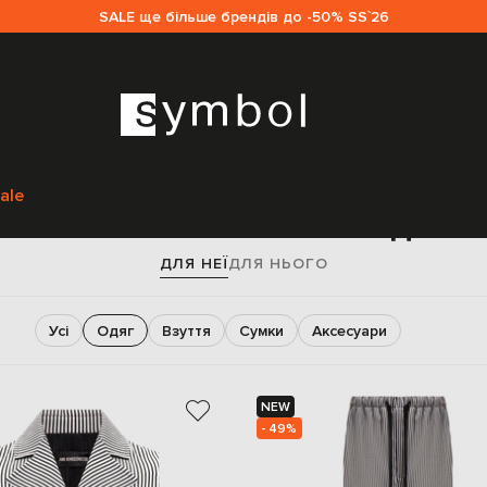
SALE ще більше брендів до -50% SS`26
Головна
Жінкам
Ann Demeulemeester
Одяг
ale
г Ann Demeulemeester для ж
ДЛЯ НЕЇ
ДЛЯ НЬОГО
Усі
Одяг
Взуття
Сумки
Аксесуари
NEW
- 49%