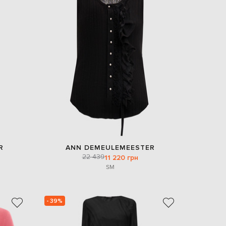
R
ANN DEMEULEMEESTER
22 439
11 220 грн
S
M
- 39%