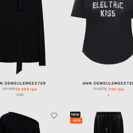
N DEMEULEMEESTER
ANN DEMEULEMEESTE
39 396
11 427
19 699 грн
5 740 грн
XS
M
L
NEW
- 50%