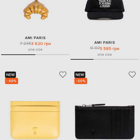
AMI PARIS
AMI PARIS
7 238
3 620 грн
11 117
5 585 грн
one size
one size
NEW
NEW
- 49%
- 50%