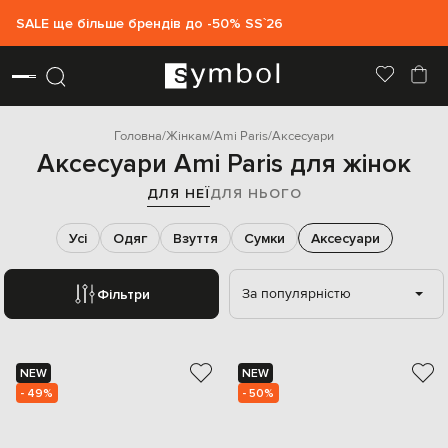
SALE ще більше брендів до -50% SS`26
Головна
Жінкам
Ami Paris
Аксесуари
Аксесуари Ami Paris для жінок
ДЛЯ НЕЇ
ДЛЯ НЬОГО
Усі
Одяг
Взуття
Сумки
Аксесуари
За популярністю
Фільтри
NEW
NEW
- 49%
- 50%