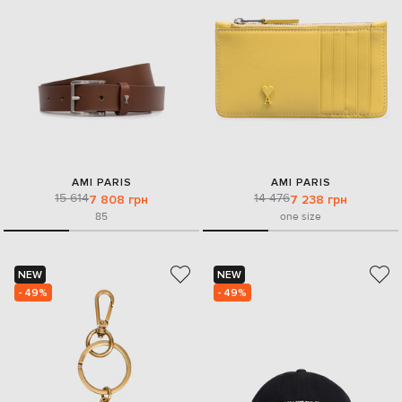
AMI PARIS
AMI PARIS
15 614
14 476
7 808 грн
7 238 грн
85
one size
NEW
NEW
- 49%
- 49%