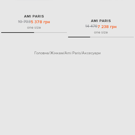
AMI PARIS
AMI PARIS
10 703
5 378 грн
14 476
7 238 грн
one size
one size
Головна
Жінкам
Ami Paris
Аксесуари