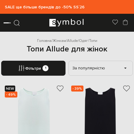
SALE ще більше брендів до -50% SS`26
Головна
Жінкам
Allude
Одяг
Топи
Топи Allude для жінок
За популярністю
Фільтри
1
NEW
- 39%
- 49%