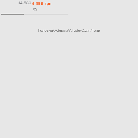
14 580
4 396 грн
XS
Головна
Жінкам
Allude
Одяг
Топи