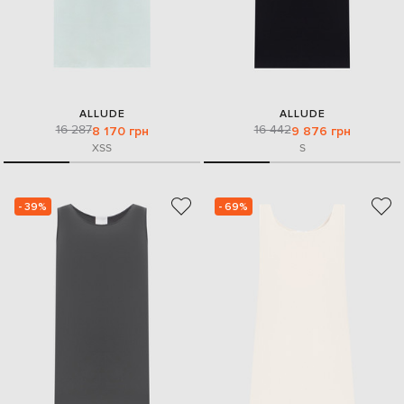
ALLUDE
ALLUDE
16 287
16 442
8 170 грн
9 876 грн
XS
S
S
- 39%
- 69%