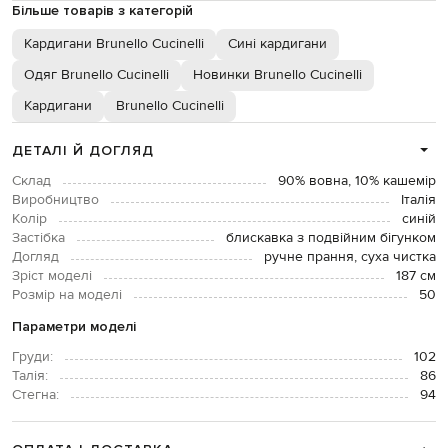
Більше товарів з категорій
Кардигани Brunello Cucinelli
Сині кардигани
Одяг Brunello Cucinelli
Новинки Brunello Cucinelli
Кардигани
Brunello Cucinelli
ДЕТАЛІ Й ДОГЛЯД
Склад
90% вовна, 10% кашемір
Виробництво
Італія
Колір
синій
Застібка
блискавка з подвійним бігунком
Догляд
ручне прання, суха чистка
Зріст моделі
187 см
Розмір на моделі
50
Параметри моделі
Груди:
102
Талія:
86
Стегна:
94