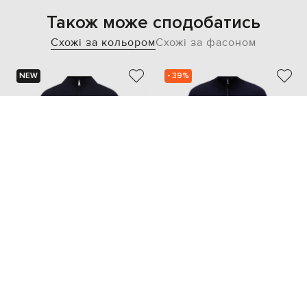
Також може сподобатись
Схожі за кольором
Схожі за фасоном
NEW
- 39%
CASHMERE&WHISKEY
CASHMERE&WHISKEY
38 518
23 318 грн
23 111 грн
S
M
...
XXL
XXXL
M
XXL