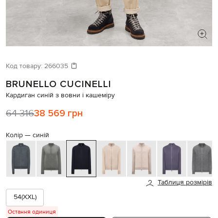
ШУКАЄТЕ НОВИЙ ОБРАЗ?
Давайте підберемо щось ще
Код товару:
266035
BRUNELLO CUCINELLI
Схожі товари
Кардиган синій з вовни і кашеміру
64 316
38 569 грн
Колір —
синій
Таблиця розмірів
54(XXL)
Остання одиниця