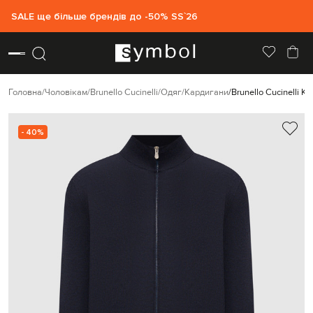
SALE ще більше брендів до -50% SS`26
Головна
Чоловікам
Brunello Cucinelli
Одяг
Кардигани
Brunello Cucinelli К
- 40%