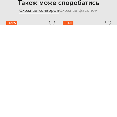
Також може сподобатись
Схожі за кольором
Схожі за фасоном
- 69%
- 84%
SAINT LAURENT
ALAIA
46 169
56 457
13 857 грн
8 480 грн
40.5
37
38.5