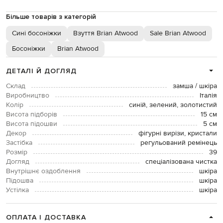
Більше товарів з категорій
Сині босоніжки
Взуття Brian Atwood
Sale Brian Atwood
Босоніжки
Brian Atwood
ДЕТАЛІ Й ДОГЛЯД
Склад
замша / шкіра
Виробництво
Італія
Колір
синій, зелений, золотистий
Висота підборів
15 см
Висота підошви
5 см
Декор
фігурні вирізи, кристали
Застібка
регульований ремінець
Розмір
39
Догляд
спеціалізована чистка
Внутрішнє оздоблення
шкіра
Підошва
шкіра
Устілка
шкіра
ОПЛАТА І ДОСТАВКА