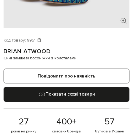
ШУКАЄТЕ НОВИЙ ОБРАЗ?
Давайте підберемо щось ще
Код товару:
9951
BRIAN ATWOOD
Схожі товари
Сині замшеві босоніжки з кристалами
Повідомити про наявність
Показати схожі товари
27
400
+
57
років на ринку
світових брендів
бутиків в Україні