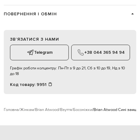
ПОВЕРНЕННЯ І ОБМІН
ЗВʼЯЗАТИСЯ З НАМИ
Telegram
+38 044 365 94 94
Графік роботи колцентру:
Пн-Пт з 9 до 21, Сб з 10 до 19, Нд з 10
до 18
Код товару:
9951
Головна
Жінкам
Brian Atwood
Взуття
Босоніжки
Brian Atwood Сині замше