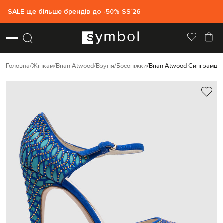
SALE ще більше брендів до -50% SS`26
Головна
Жінкам
Brian Atwood
Взуття
Босоніжки
Brian Atwood Сині замше