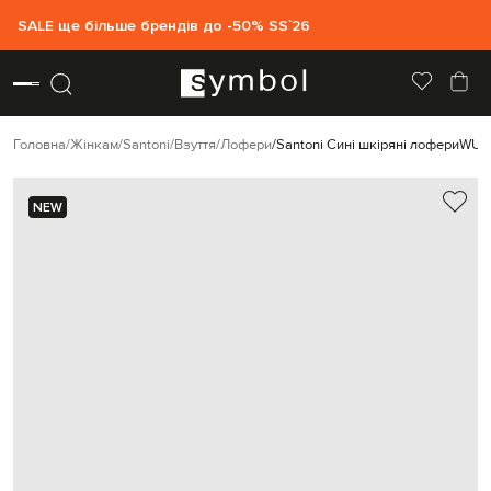
SALE ще більше брендів до -50% SS`26
Головна
Жінкам
Santoni
Взуття
Лофери
Santoni Сині шкіряні лофери
WUY
NEW