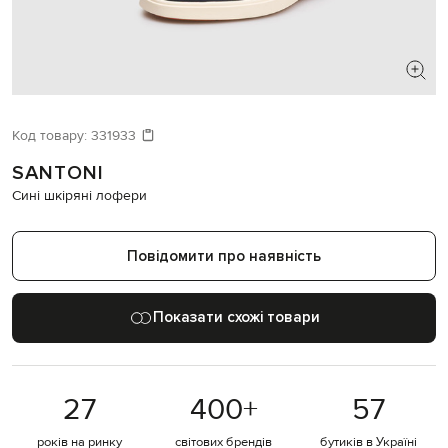
ШУКАЄТЕ НОВИЙ ОБРАЗ?
Давайте підберемо щось ще
Код товару:
331933
SANTONI
Схожі товари
Сині шкіряні лофери
Повідомити про наявність
Показати схожі товари
27
400
+
57
років на ринку
світових брендів
бутиків в Україні