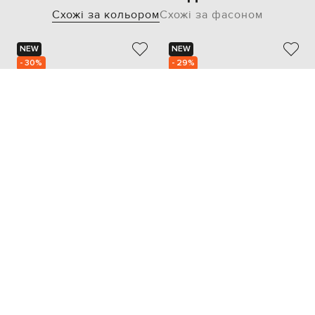
Схожі за кольором
Схожі за фасоном
NEW
NEW
- 30%
- 29%
DOUCAL'S
SANTONI
22 025
33 503
15 408 грн
23 473 грн
39.5
37.5