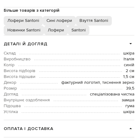
Більше товарів з категорій
Лофери Santoni
Сині лофери
Взуття Santoni
Новинки Santoni
Лофери
Santoni
ДЕТАЛІ Й ДОГЛЯД
Склад
шкіра
Виробництво
Італія
Колір
синій
Висота підборів
2 см
Висота підошви
1,5 см
Декор
фактурний логотип, тиснення зерно
Розмір
39,5
Догляд
спеціалізована чистка
Внутрішнє оздоблення
замша
Підошва
гума
Устілка
шкіра
ОПЛАТА І ДОСТАВКА