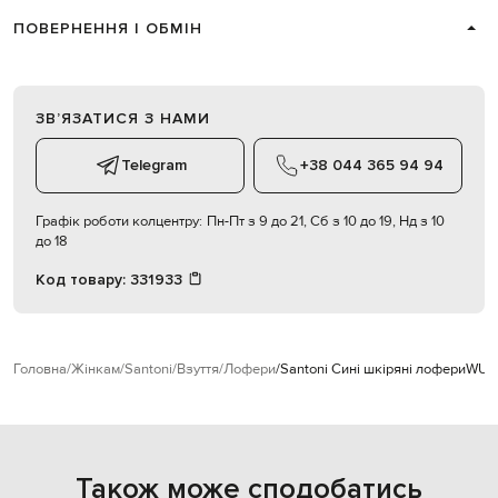
ПОВЕРНЕННЯ І ОБМІН
ЗВʼЯЗАТИСЯ З НАМИ
Telegram
+38 044 365 94 94
Графік роботи колцентру:
Пн-Пт з 9 до 21, Сб з 10 до 19, Нд з 10
до 18
Код товару:
331933
Головна
Жінкам
Santoni
Взуття
Лофери
Santoni Сині шкіряні лофери
WUY
Також може сподобатись