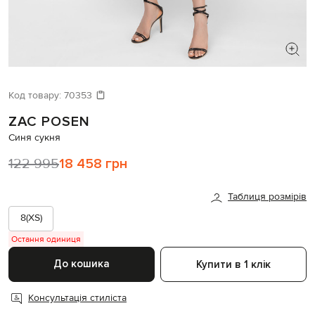
ШУКАЄТЕ НОВИЙ ОБРАЗ?
Давайте підберемо щось ще
Код товару:
70353
ZAC POSEN
Схожі товари
Синя сукня
122 995
18 458 грн
Таблиця розмірів
8(XS)
Остання одиниця
До кошика
Купити в 1 клік
Консультація стиліста