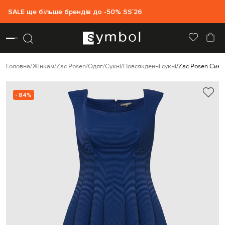
SALE ще більше брендів до -50% SS`26
Головна
Жінкам
Zac Posen
Одяг
Сукні
Повсякденні сукні
Zac Posen Синя
- 84%