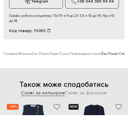
Telegram
+38 044 365 94 94
Графік роботи колцентру:
Пн-Пт з 9 до 21, Сб з 10 до 19, Нд з 10
до 18
Код товару:
70353
Головна
Жінкам
Zac Posen
Одяг
Сукні
Повсякденні сукні
Zac Posen Синя
Також може сподобатись
Схожі за кольором
Схожі за фасоном
- 39%
NEW