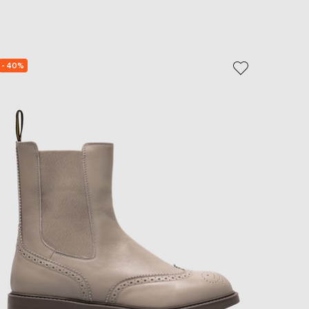
EUR
Slovakia
€
EUR
Slovenia
- 40%
- 40%
€
EUR
Spain
€
EUR
Sweden
€
UAH
Ukraine
₴
EUR
Other
€