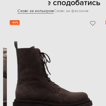
Також може сподобатись
Схожі за кольором
Схожі за фасоном
- 40%