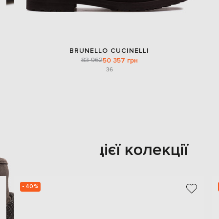
BRUNELLO CUCINELLI
83 962
50 357 грн
36
Також з цієї колекції
- 40%