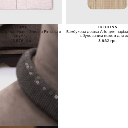
DONDI
TREBONN
бір постільної білизни Finiseta в
Бамбукова дошка Artu для наріза
смужку
вбудованим ножем для х
23 576 грн
3 982 грн