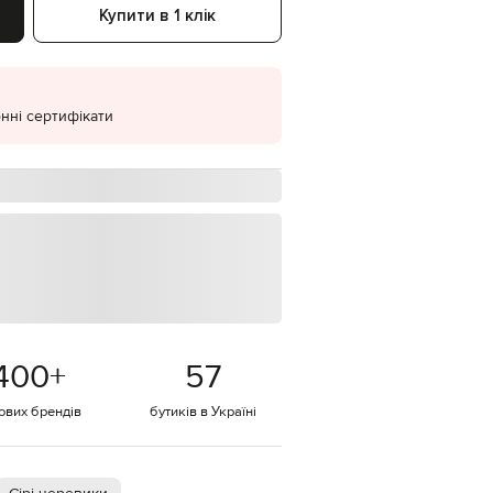
Купити в 1 клік
EUR
Denmark
€
EUR
Estonia
нні сертифікати
€
EUR
Finland
€
EUR
France
€
EUR
Germany
€
EUR
400
+
57
Greece
€
тових брендів
бутиків в Україні
EUR
Hungary
€
EUR