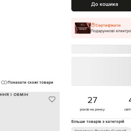
До кошика
Сертифікати
Подарункові електро
Показати схожі товари
ННЯ І ОБМІН
27
замша
років на ринку
сві
Італія
сірий
12,5 см
Більше товарів з категорій
2 см