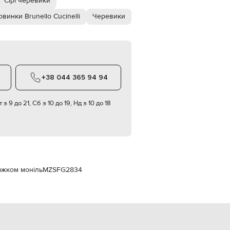
Сірі черевики
Italy
€
винки Brunello Cucinelli
Черевики
EUR
Latvia
€
EUR
Lithuania
€
+38 044 365 94 94
EUR
Luxembourg
€
 з 9 до 21, Сб з 10 до 19, Нд з 10 до 18
EUR
Netherlands
€
PLN
Poland
zł
цюжком моніль
MZSFG2834
EUR
Portugal
€
EUR
Romania
€