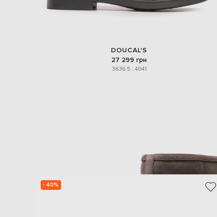
DOUCAL'S
27 299 грн
36
36.5
...
40
41
- 40%