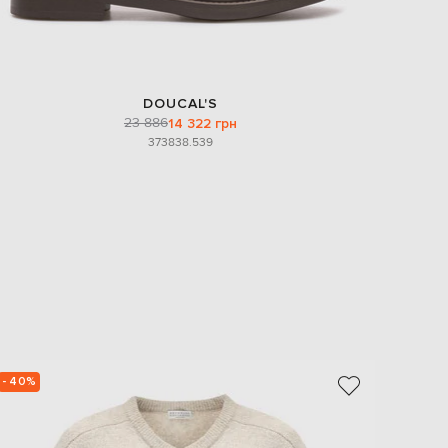
DOUCAL'S
23 886
14 322 грн
37
38
38.5
39
- 40%
- 39%