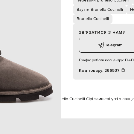
Черевики Brunello Cucinelli
ння ремінця ланцюжком моніль
36 см
Взуття Brunello Cucinelli
Но
38
спеціалізована чистка
Brunello Cucinelli
хутро
гума
ЗВʼЯЗАТИСЯ З НАМИ
хутро
Telegram
Графік роботи колцентру:
Пн-Пт
Код товару:
266537
 Cucinelli
Взуття
Черевики
Brunello Cucinelli Сірі замшеві уггі з лан