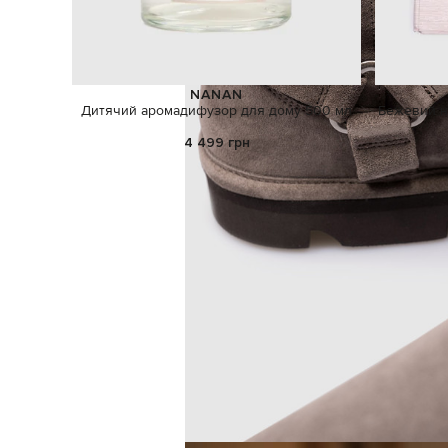
NANAN
Дитячий аромадифузор для дому 500 мл
Бежевий на
4 499 грн