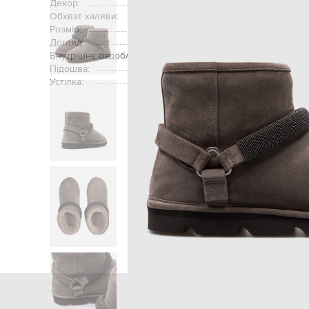
Декор:
оздобле
Обхват халяви:
Розмір:
Догляд:
Внутрішнє оздоблення:
Підошва:
Устілка:
Головна
Жінкам
Brunello