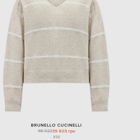
BRUNELLO CUCINELLI
66 022
39 603 грн
XS
S