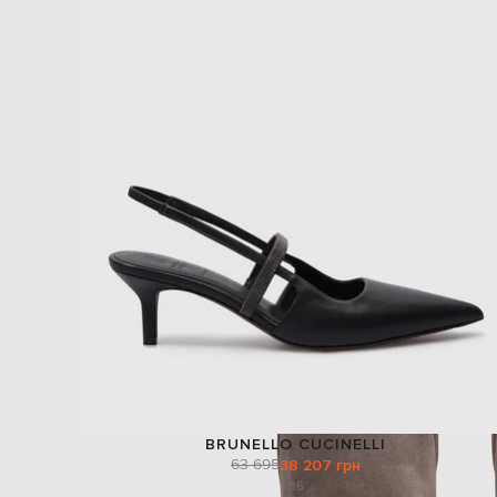
BRUNELLO CUCINELLI
63 695
38 207 грн
36