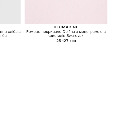
BLUMARINE
ння хліба з
Рожеве покривало Delfina з монограмою з
Білий
ліба
кристалів Swarovski
25 127 грн