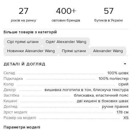
27
400
+
57
років на ринку
світових брендів
бутиків в Україні
Більше товарів з категорій
Сірі прямі штани
Одяг Alexander Wang
Новинки Alexander Wang
Прямі штани
Alexander Wang
ДЕТАЛІ Й ДОГЛЯД
Склад
100% шовк
Підкладка
100% поліестер
Колір
сірий
Декор
вишивка логотипа в тон, блискуча текстура
Застібка
блискавка, еластичний пояс
Кишені
дві кишені в бокових швах
Догляд
ручне прання
Зріст моделі
178 см
Розмір на моделі
XS
Параметри моделі