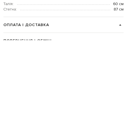
Талія:
60 см
Стегна:
87 см
ОПЛАТА І ДОСТАВКА
ПОВЕРНЕННЯ І ОБМІН
ЗВʼЯЗАТИСЯ З НАМИ
Telegram
+38 044 365 94 94
Графік роботи колцентру:
Пн-Пт з 9 до 21, Сб з 10 до 19, Нд з 10
до 18
Код товару:
333957