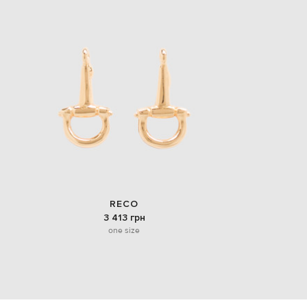
EUR
Slovakia
€
EUR
Slovenia
€
EUR
Spain
€
EUR
Sweden
€
UAH
Ukraine
₴
RECO
EUR
3 413 грн
Other
one size
€