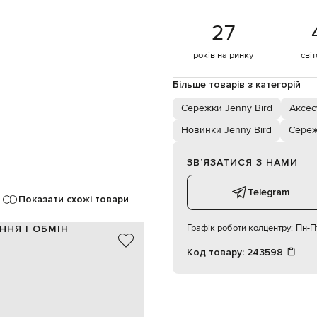
27
років на ринку
сві
Більше товарів з категорій
Сережки Jenny Bird
Аксес
Новинки Jenny Bird
Сере
ЗВʼЯЗАТИСЯ З НАМИ
Telegram
Показати схожі товари
Графік роботи колцентру:
Пн-Пт
ННЯ І ОБМІН
Код товару:
243598
латунь з покриттям 14-каратним
сріблястий, золотистий
підвіска у вигляді сфери
гачок
2,5х2 см