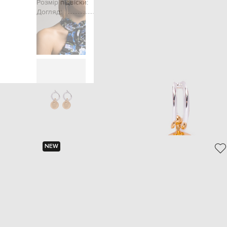
Розмір підвіски:
Догляд:
спеціалізована чис
Головна
Жінкам
Jen
NEW