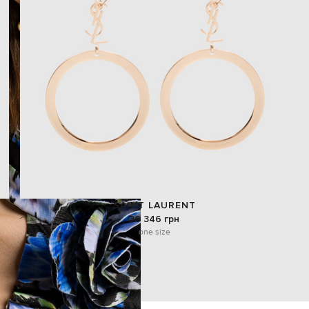
SAINT LAURENT
36 346 грн
one size