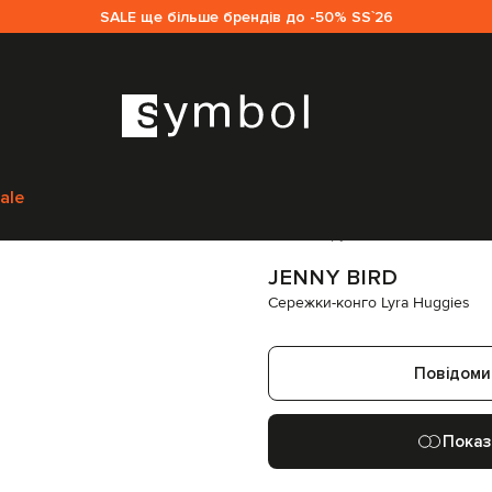
SALE ще більше брендів до -50% SS`26
ny Bird
Аксесуари
Прикраси
Сережки
Jenny Bird Сережки-конго Lyra
ale
Код товару:
243598
JENNY BIRD
Сережки-конго Lyra Huggies
Повідоми
Показ