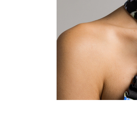
ШУКАЄТЕ НОВИЙ ОБРАЗ?
Давайте підберемо щось ще
Схожі товари