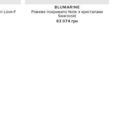
BLUMARINE
in Love-F
Рожеве покривало Note з кристалами
Ма
Swarovski
63 074 грн