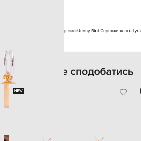
1 см
тка, протирати м'якою тканиною
ny Bird
Аксесуари
Прикраси
Сережки
Jenny Bird Сережки-конго Lyra
Також може сподобатись
NEW