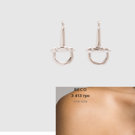
RECO
3 413 грн
one size