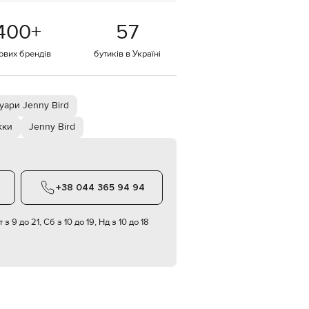
EUR
400
+
57
Denmark
€
тових брендів
бутиків в Україні
EUR
Estonia
€
EUR
уари Jenny Bird
Finland
€
жки
Jenny Bird
EUR
France
€
EUR
+38 044 365 94 94
Germany
€
 з 9 до 21, Сб з 10 до 19, Нд з 10 до 18
EUR
Greece
€
EUR
Hungary
€
EUR