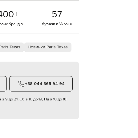
EUR
400
+
57
Denmark
€
тових брендів
бутиків в Україні
EUR
Estonia
€
EUR
Paris Texas
Новинки Paris Texas
Finland
€
EUR
France
€
EUR
+38 044 365 94 94
Germany
€
 з 9 до 21, Сб з 10 до 19, Нд з 10 до 18
EUR
Greece
€
EUR
Hungary
€
EUR