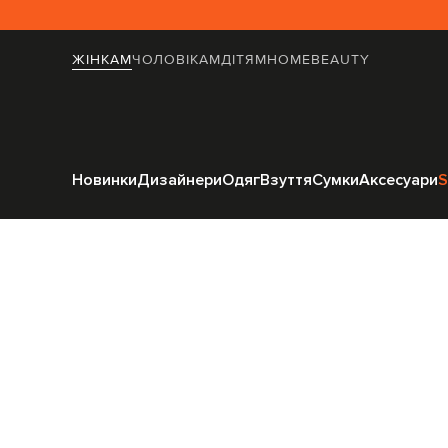
ЖІНКАМ
ЧОЛОВІКАМ
ДІТЯМ
HOME
BEAUTY
Голов
Новинки
Дизайнери
Одяг
Взуття
Сумки
Аксесуари
S