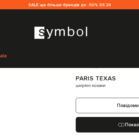
SALE ще більше брендів до -50% SS`26
на
Жінкам
Paris Texas
Взуття
Козаки
Paris Texas шкіряні козаки
PX103
ale
Код товару:
228600
PARIS TEXAS
шкіряні козаки
Повідоми
Показ