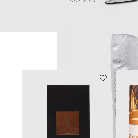
37
37.5
...
39.5
40