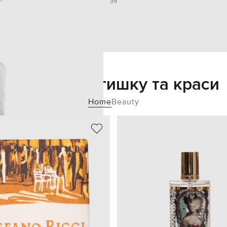
39
Додайте затишку та краси
Home
Beauty