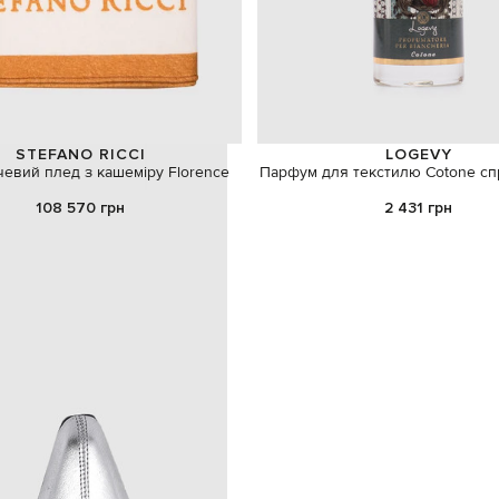
STEFANO RICCI
LOGEVY
евий плед з кашеміру Florence
Парфум для текстилю Cotone сп
108 570 грн
2 431 грн