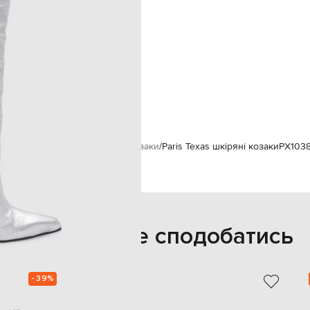
ефект кракелюру
40 см
39,5
29,5 см
спеціалізована чистка
шкіра
шкіра
шкіра
на
Жінкам
Paris Texas
Взуття
Козаки
Paris Texas шкіряні козаки
PX103
Також може сподобатись
- 39%