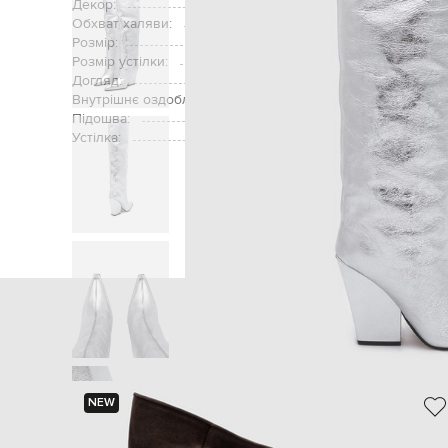
Декор:
Обхват халяви:
Розмір:
Розмір устілки:
Догляд:
Внутрішнє оздоблення:
Підошва:
Устілка:
Голов
NEW