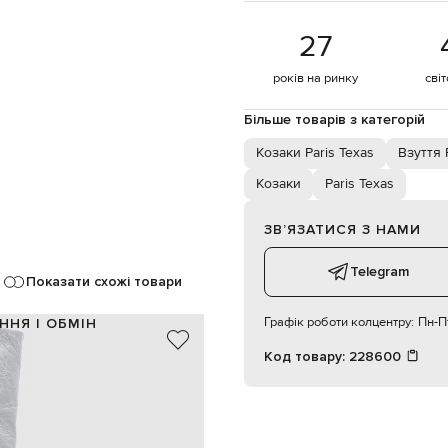
27
років на ринку
сві
Більше товарів з категорій
Козаки Paris Texas
Взуття 
Козаки
Paris Texas
ЗВʼЯЗАТИСЯ З НАМИ
Telegram
Показати схожі товари
Графік роботи колцентру:
Пн-Пт
ННЯ І ОБМІН
Код товару:
228600
шкіра
Італія
сріблястий
44 см
11 см