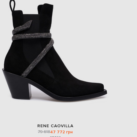
EUR
Slovakia
€
EUR
Slovenia
€
EUR
Spain
€
EUR
Sweden
€
UAH
Ukraine
₴
EUR
Other
€
RENE CAOVILLA
79 618
47 772 грн