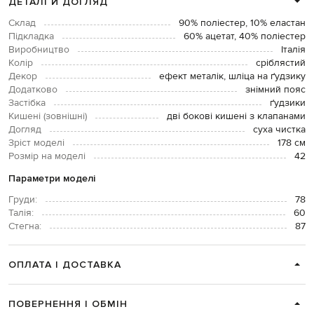
ДЕТАЛІ Й ДОГЛЯД
Склад
90% поліестер, 10% еластан
Підкладка
60% ацетат, 40% поліестер
Виробництво
Італія
Колір
сріблястий
Декор
ефект металік, шліца на ґудзику
Додатково
знімний пояс
Застібка
ґудзики
Кишені (зовнішні)
дві бокові кишені з клапанами
Догляд
суха чистка
Зріст моделі
178 см
Розмір на моделі
42
Параметри моделі
Груди:
78
Талія:
60
Стегна:
87
ОПЛАТА І ДОСТАВКА
ПОВЕРНЕННЯ І ОБМІН