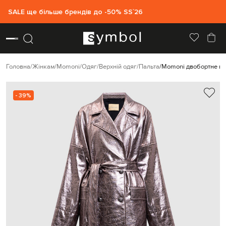
SALE ще більше брендів до -50% SS`26
Головна
Жінкам
Momoni
Одяг
Верхній одяг
Пальта
Momoni двобортне пал
- 39%