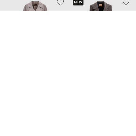
NEW
LORO PIANA
MOMONI
272 770 грн
40 017 грн
S
S
M
Також з цієї колекції