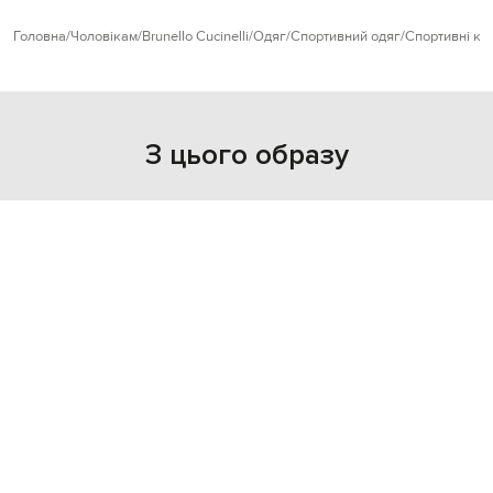
Головна
Чоловікам
Brunello Cucinelli
Одяг
Спортивний одяг
Спортивні ку
З цього образу