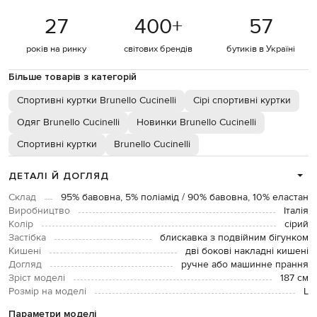
27
400
+
57
років на ринку
світових брендів
бутиків в Україні
Більше товарів з категорій
Спортивні куртки Brunello Cucinelli
Сірі спортивні куртки
Одяг Brunello Cucinelli
Новинки Brunello Cucinelli
Спортивні куртки
Brunello Cucinelli
ДЕТАЛІ Й ДОГЛЯД
Склад
95% бавовна, 5% поліамід / 90% бавовна, 10% еластан
Виробництво
Італія
Колір
сірий
Застібка
блискавка з подвійним бігунком
Кишені
дві бокові накладні кишені
Догляд
ручне або машинне прання
Зріст моделі
187 см
Розмір на моделі
L
Параметри моделі