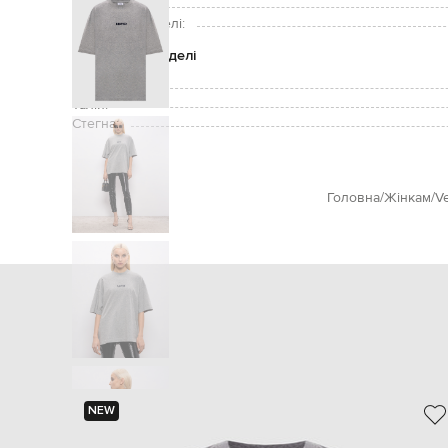
Зріст моделі:
Розмір на моделі:
Параметри моделі
Груди:
Талія:
Стегна:
Головна
Жінкам
V
NEW