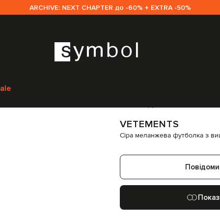
ARCHIVE: NEXT CHAPTER до -60% + EXTRA -50%
etements
Одяг
Футболки
Vetements Сіра меланжева футболка з виш
ale
Код товару:
328529
VETEMENTS
Сіра меланжева футболка з в
Повідоми
Показ