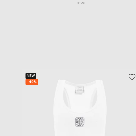
XS
M
NEW
- 49%