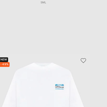
S
M
L
NEW
NEW
- 49%
- 49%