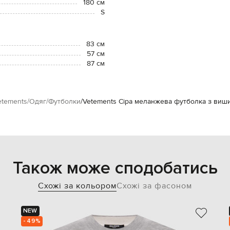
180 см
S
83 см
57 см
87 см
etements
Одяг
Футболки
Vetements Сіра меланжева футболка з виш
Також може сподобатись
Схожі за кольором
Схожі за фасоном
NEW
- 49%