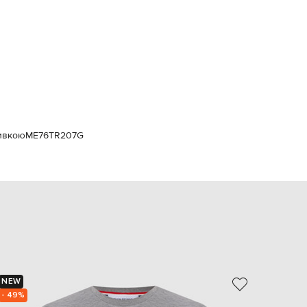
Italy
€
EUR
Latvia
€
EUR
Lithuania
€
EUR
Luxembourg
€
ивкою
ME76TR207G
EUR
Netherlands
€
PLN
Poland
zł
EUR
Portugal
€
EUR
NEW
Romania
€
- 49%