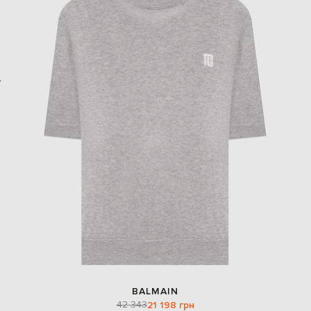
BALMAIN
42 343
21 198 грн