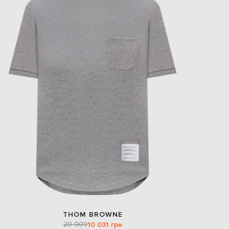
EUR
Slovakia
€
EUR
Slovenia
€
EUR
Spain
€
EUR
Sweden
€
UAH
Ukraine
₴
EUR
Other
€
THOM BROWNE
20 009
10 031 грн