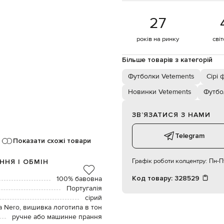
27
років на ринку
сві
Більше товарів з категорій
Футболки Vetements
Сірі 
Новинки Vetements
Футбо
ЗВʼЯЗАТИСЯ З НАМИ
Telegram
Показати схожі товари
Графік роботи колцентру:
Пн-Пт
ННЯ І ОБМІН
Код товару:
328529
100% бавовна
Португалія
сірий
 Nero, вишивка логотипа в тон
ручне або машинне прання