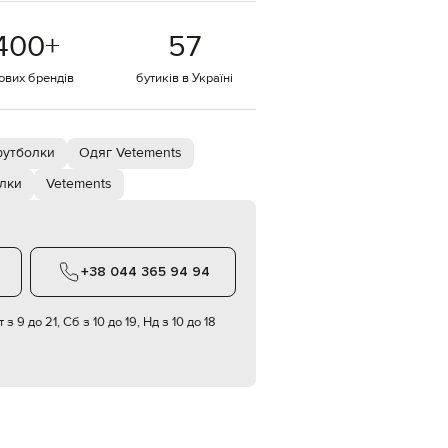
EUR
400
+
57
Denmark
€
тових брендів
бутиків в Україні
EUR
Estonia
€
EUR
футболки
Одяг Vetements
Finland
€
лки
Vetements
EUR
France
€
EUR
+38 044 365 94 94
Germany
€
 з 9 до 21, Сб з 10 до 19, Нд з 10 до 18
EUR
Greece
€
EUR
Hungary
€
EUR