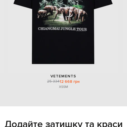
VETEMENTS
25 334
12 668 грн
XS
S
M
Додайте затишку та краси