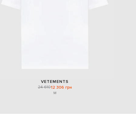
VETEMENTS
24 610
12 306 грн
M