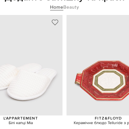
Home
Beauty
L'APPARTEMENT
FITZ&FLOYD
Білі капці Mia
Керамічне блюдо Telluride з 