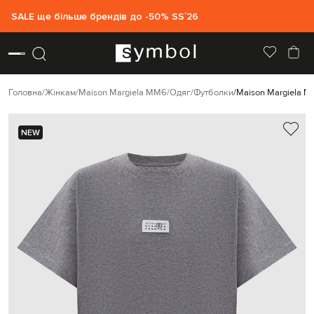
SALE ще більше брендів до -50% SS`26
Головна
Жінкам
Maison Margiela MM6
Одяг
Футболки
Maison Margiela 
NEW