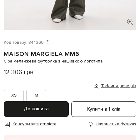
ШУКАЄТЕ НОВИЙ ОБРАЗ?
Давайте підберемо щось ще
Код товару:
344360
MAISON MARGIELA MM6
Схожі товари
Сіра меланжева футболка з нашивкою логотипа
12 306 грн
Таблиця розмірів
XS
M
До кошика
Купити в 1 клік
Консультація стиліста
Наявність в бутиках