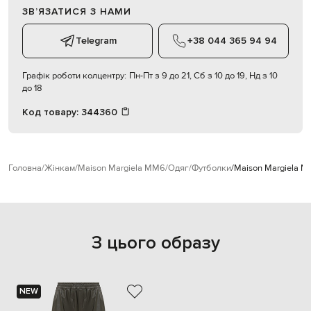
ЗВʼЯЗАТИСЯ З НАМИ
Telegram
+38 044 365 94 94
Графік роботи колцентру:
Пн-Пт з 9 до 21, Сб з 10 до 19, Нд з 10
до 18
Код товару:
344360
Головна
Жінкам
Maison Margiela MM6
Одяг
Футболки
Maison Margiela 
З цього образу
NEW