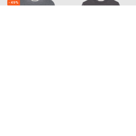
- 49%
LISA YANG
THE ROW
14 270
7 136 грн
66 436 грн
M
XS
Також з цієї колекції