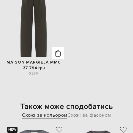
MAISON MARGIELA MM6
37 794 грн
XS
S
M
Також може сподобатись
Схожі за кольором
Схожі за фасоном
NEW