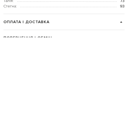
Талія:
73
Стегна:
93
ОПЛАТА І ДОСТАВКА
ПОВЕРНЕННЯ І ОБМІН
ЗВʼЯЗАТИСЯ З НАМИ
Telegram
+38 044 365 94 94
Графік роботи колцентру:
Пн-Пт з 9 до 21, Сб з 10 до 19, Нд з 10
до 18
Код товару:
240050
Головна
Чоловікам
Dolce&Gabbana
Одяг
Футболки
Dolce&Gabbana Сіра 