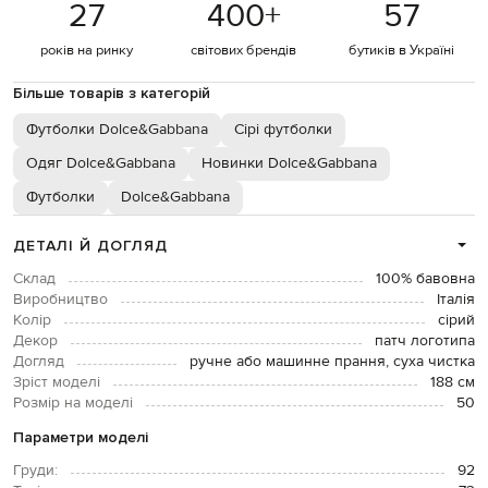
27
400
+
57
років на ринку
світових брендів
бутиків в Україні
Більше товарів з категорій
Футболки Dolce&Gabbana
Сірі футболки
Одяг Dolce&Gabbana
Новинки Dolce&Gabbana
Футболки
Dolce&Gabbana
ДЕТАЛІ Й ДОГЛЯД
Склад
100% бавовна
Виробництво
Італія
Колір
сірий
Декор
патч логотипа
Догляд
ручне або машинне прання, суха чистка
Зріст моделі
188 см
Розмір на моделі
50
Параметри моделі
Груди:
92