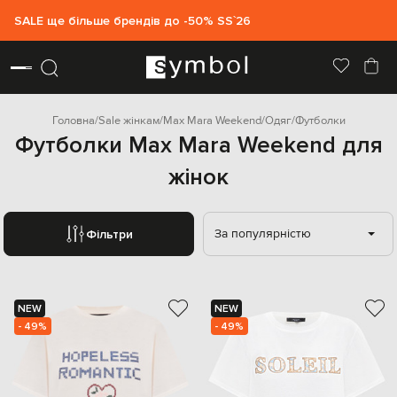
SALE ще більше брендів до -50% SS`26
Головна
Sale жінкам
Max Mara Weekend
Одяг
Футболки
Футболки Max Mara Weekend для
жінок
За популярністю
Фільтри
NEW
NEW
- 49%
- 49%