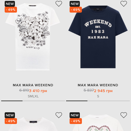
NEW
NEW
- 49%
- 49%
MAX MARA WEEKEND
MAX MARA WEEKEND
6 819
5 837
3 410 грн
2 945 грн
S
M
L
XL
S
NEW
NEW
- 49%
- 49%