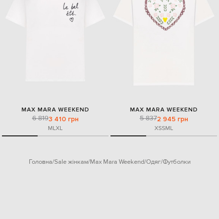
MAX MARA WEEKEND
MAX MARA WEEKEND
6 819
5 837
3 410 грн
2 945 грн
M
L
XL
XS
S
M
L
Головна
Sale жінкам
Max Mara Weekend
Одяг
Футболки