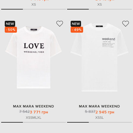
XS
XS
NEW
NEW
- 50%
- 49%
MAX MARA WEEKEND
MAX MARA WEEKEND
7 542
5 837
3 771 грн
2 945 грн
XS
S
M
L
XL
XS
S
L