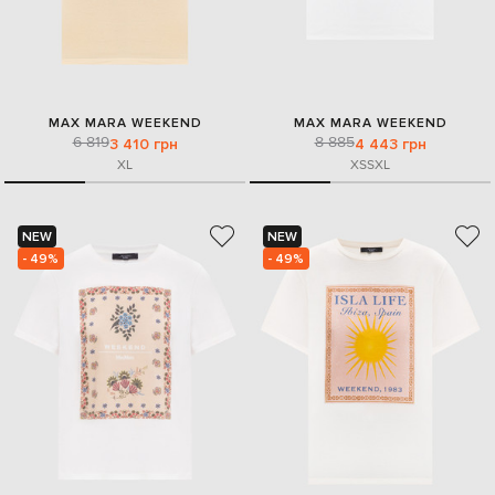
MAX MARA WEEKEND
MAX MARA WEEKEND
6 819
8 885
3 410 грн
4 443 грн
XL
XS
S
XL
NEW
NEW
- 49%
- 49%