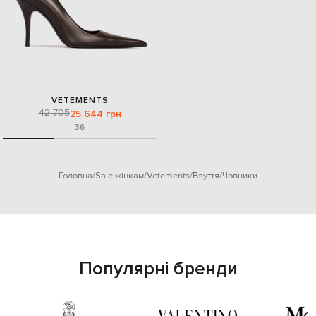
VETEMENTS
42 705
25 644 грн
36
Головна
Sale жінкам
Vetements
Взуття
Човники
Популярні бренди