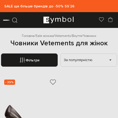
SALE ще більше брендів до -50% SS`26
Головна
Sale жінкам
Vetements
Взуття
Човники
Човники Vetements для жінок
За популярністю
Фільтри
- 39%