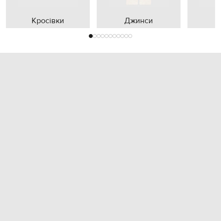
Кросівки
Джинси