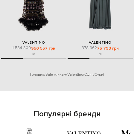
VALENTINO
VALENTINO
1 584 300
378 962
950 557 грн
75 793 грн
M
M
Головна
Sale жінкам
Valentino
Одяг
Сукні
Популярні бренди