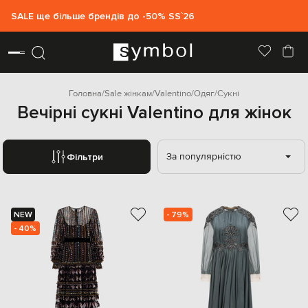
SALE ще більше брендів до -50% SS`26
Головна
Sale жінкам
Valentino
Одяг
Сукні
Вечірні сукні Valentino для жінок
За популярністю
Фільтри
NEW
- 79%
- 40%