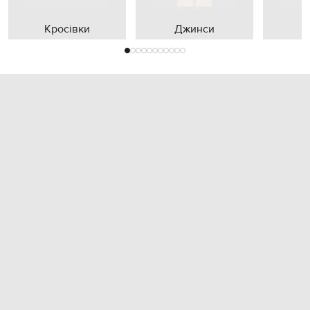
Кросівки
Джинси