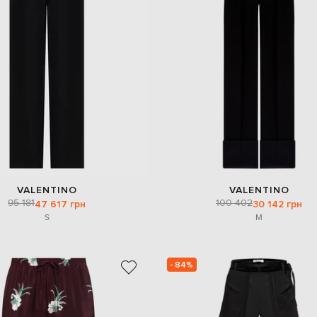
VALENTINO
VALENTINO
95 181
100 402
47 617 грн
30 142 грн
S
M
- 84%