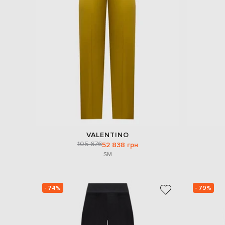
VALENTINO
105 676
52 838 грн
S
M
- 74%
- 79%