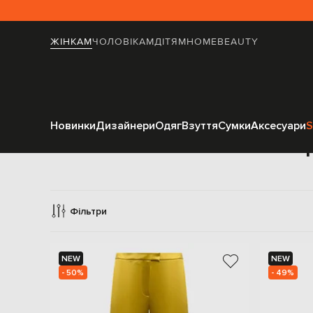
ЖІНКАМ
ЧОЛОВІКАМ
ДІТЯМ
HOME
BEAUTY
Новинки
Дизайнери
Одяг
Взуття
Сумки
Аксесуари
S
Пр
Фільтри
NEW
NEW
- 50%
- 49%