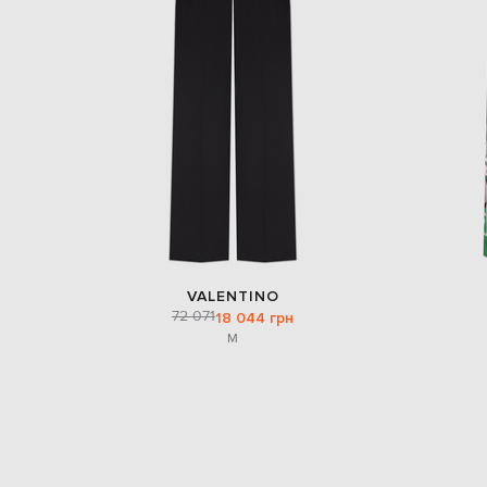
VALENTINO
72 071
18 044 грн
M