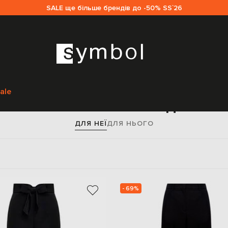
SALE ще більше брендів до -50% SS`26
Головна
Sale жінкам
Valentino
Одяг
Штани
ale
ямі штани Valentino для жі
ДЛЯ НЕЇ
ДЛЯ НЬОГО
- 69%