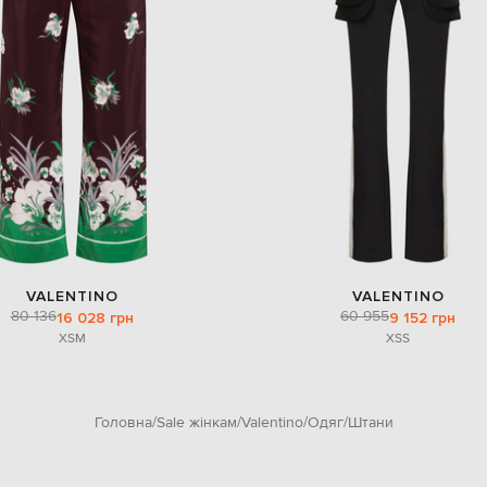
VALENTINO
VALENTINO
80 136
60 955
16 028 грн
9 152 грн
XS
M
XS
S
Головна
Sale жінкам
Valentino
Одяг
Штани