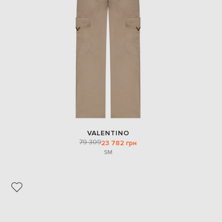
EUR
Denmark
€
EUR
Estonia
€
EUR
Finland
€
EUR
France
€
EUR
VALENTINO
Germany
79 309
23 782 грн
€
S
M
EUR
Greece
€
EUR
Hungary
€
EUR