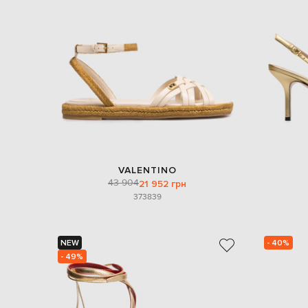
VALENTINO
43 904
21 952 грн
37
38
39
NEW
- 40%
- 49%