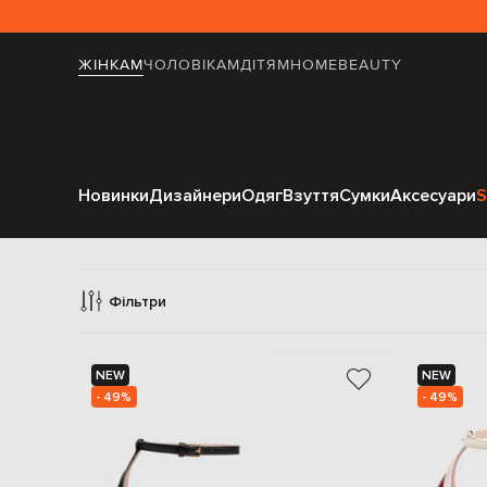
ЖІНКАМ
ЧОЛОВІКАМ
ДІТЯМ
HOME
BEAUTY
Новинки
Дизайнери
Одяг
Взуття
Сумки
Аксесуари
S
Б
Фільтри
NEW
NEW
- 49%
- 49%