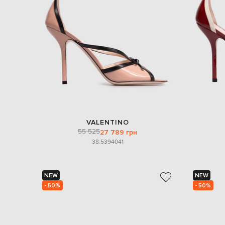
VALENTINO
55 525
27 789 грн
38.5
39
40
41
NEW
NEW
- 50%
- 50%