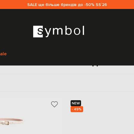
SALE ще більше брендів до -50% SS`26
Головна
Sale жінкам
Valentino
Взуття
Босоніжки
ale
осоніжки Valentino для жін
NEW
- 49%