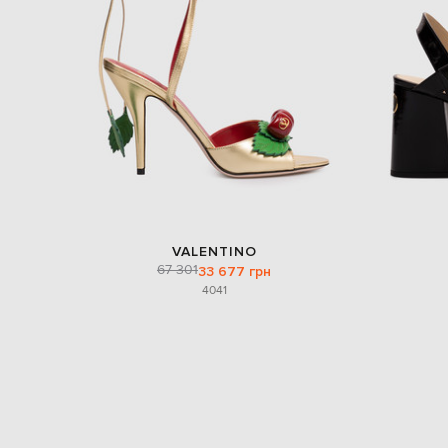
VALENTINO
67 301
33 677 грн
40
41