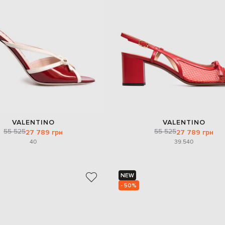
VALENTINO
VALENTINO
55 525
55 525
27 789 грн
27 789 грн
40
39.5
40
NEW
- 50%