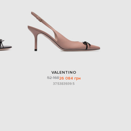
Italy
€
EUR
Latvia
€
EUR
Lithuania
€
EUR
Luxembourg
€
EUR
Netherlands
VALENTINO
€
52 168
26 084 грн
37.5
38
39
39.5
PLN
Poland
zł
EUR
Portugal
€
EUR
Romania
€