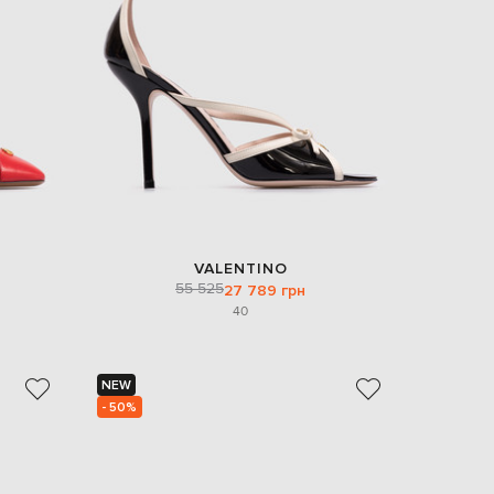
EUR
Denmark
€
EUR
Estonia
€
EUR
Finland
€
EUR
France
€
VALENTINO
55 525
27 789 грн
EUR
Germany
40
€
EUR
Greece
€
NEW
- 50%
EUR
Hungary
€
EUR