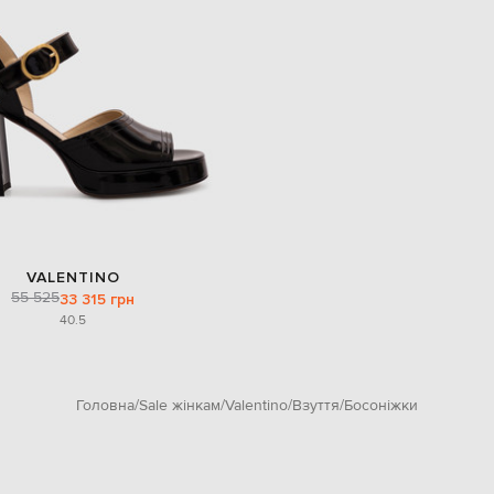
VALENTINO
55 525
33 315 грн
40.5
Головна
Sale жінкам
Valentino
Взуття
Босоніжки