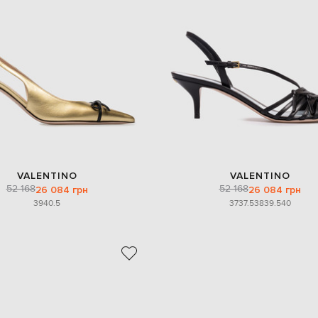
VALENTINO
VALENTINO
52 168
52 168
26 084 грн
26 084 грн
39
40.5
37
37.5
38
39.5
40