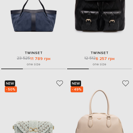
TWINSET
TWINSET
23 525
12 512
11 789 грн
6 257 грн
one size
one size
NEW
NEW
- 50%
- 49%