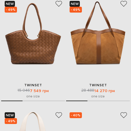
NEW
NEW
- 49%
- 49%
TWINSET
TWINSET
15 046
28 488
7 549 грн
14 270 грн
one size
one size
NEW
- 40%
- 49%