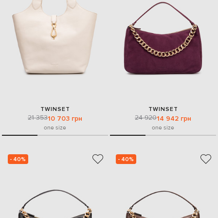
TWINSET
TWINSET
21 353
24 920
10 703 грн
14 942 грн
one size
one size
- 40%
- 40%