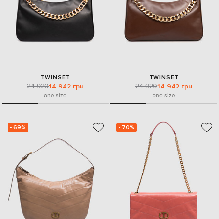
TWINSET
TWINSET
24 920
24 920
14 942 грн
14 942 грн
one size
one size
- 69%
- 70%