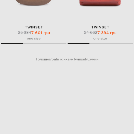
TWINSET
TWINSET
25 334
24 662
7 601 грн
7 394 грн
one size
one size
Головна
Sale жінкам
Twinset
Сумки