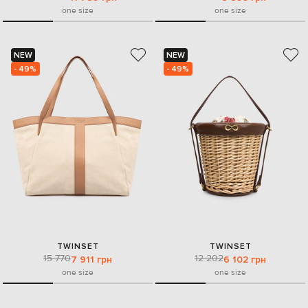
one size
one size
NEW
NEW
- 49%
- 49%
TWINSET
TWINSET
15 770
12 202
7 911 грн
6 102 грн
one size
one size