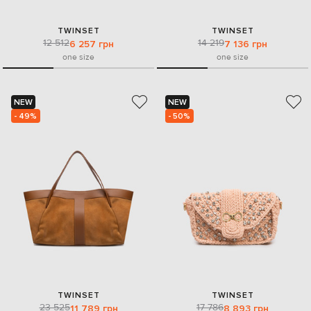
TWINSET
TWINSET
12 512
14 219
6 257 грн
7 136 грн
one size
one size
NEW
NEW
- 49%
- 50%
TWINSET
TWINSET
23 525
17 786
11 789 грн
8 893 грн