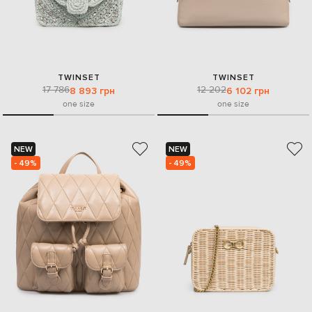
TWINSET
TWINSET
17 786
12 202
8 893 грн
6 102 грн
one size
one size
NEW
NEW
- 49%
- 49%