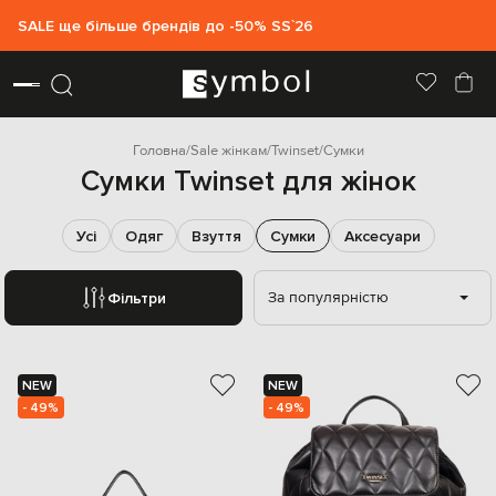
SALE ще більше брендів до -50% SS`26
Головна
Sale жінкам
Twinset
Сумки
Сумки Twinset для жінок
Усі
Одяг
Взуття
Сумки
Аксесуари
За популярністю
Фільтри
NEW
NEW
- 49%
- 49%