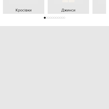
Кросівки
Джинси