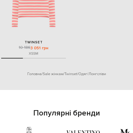
TWINSET
10 186
3 051 грн
XS
S
M
Головна
Sale жінкам
Twinset
Одяг
Лонгсліви
Популярні бренди