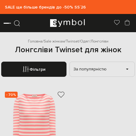
SALE ще більше брендів до -50% SS`26
Головна
Sale жінкам
Twinset
Одяг
Лонгсліви
Лонгсліви Twinset для жінок
За популярністю
Фільтри
- 70%