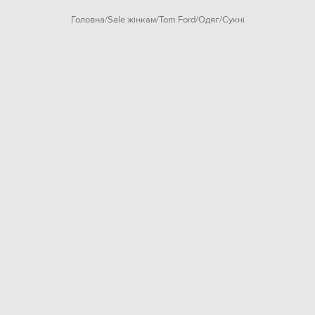
Головна
Sale жінкам
Tom Ford
Одяг
Сукні