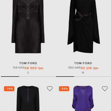
TOM FORD
TOM FORD
114 930
150 345
68 969 грн
90 218 грн
S
M
- 74%
- 59%