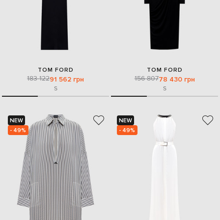
TOM FORD
TOM FORD
183 122
156 807
91 562 грн
78 430 грн
S
S
NEW
NEW
- 49%
- 49%