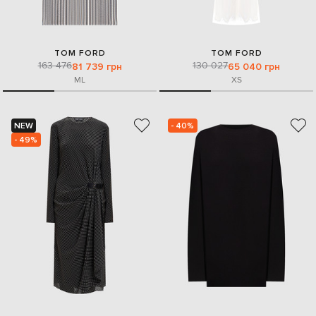
TOM FORD
TOM FORD
163 476
130 027
81 739 грн
65 040 грн
M
L
XS
NEW
- 40%
- 49%