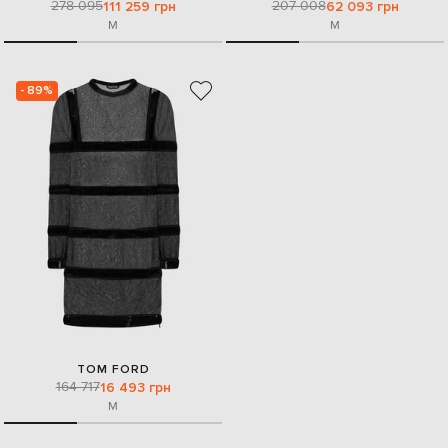
278 095
207 008
111 259 грн
62 093 грн
M
M
- 89%
TOM FORD
164 717
16 493 грн
M