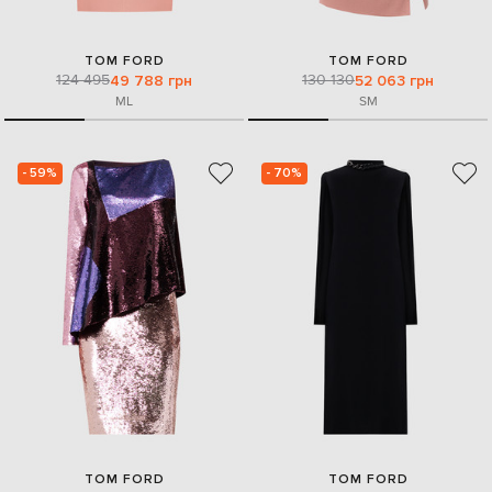
TOM FORD
TOM FORD
124 495
130 130
49 788 грн
52 063 грн
M
L
S
M
- 59%
- 70%
TOM FORD
TOM FORD