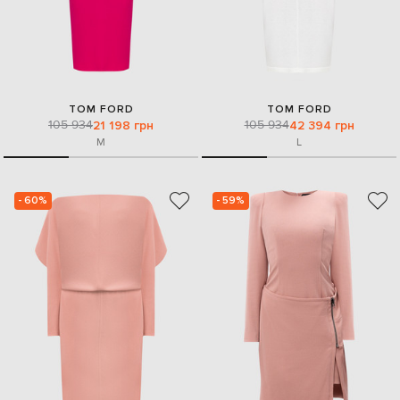
TOM FORD
TOM FORD
105 934
105 934
21 198 грн
42 394 грн
M
L
- 60%
- 59%