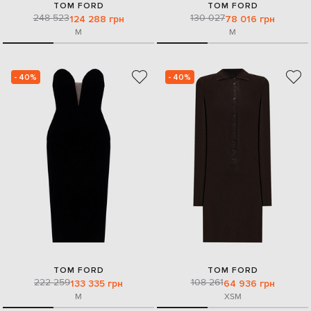
TOM FORD
TOM FORD
248 523
130 027
124 288 грн
78 016 грн
M
M
- 40%
- 40%
TOM FORD
TOM FORD
222 259
108 261
133 335 грн
64 936 грн
M
XS
M