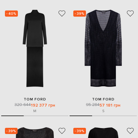
- 40%
- 39%
TOM FORD
TOM FORD
320 644
95 284
192 377 грн
57 181 грн
M
S
- 39%
- 39%