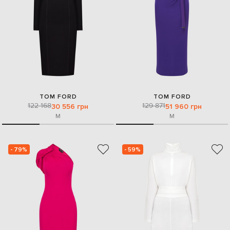
TOM FORD
TOM FORD
122 168
129 871
30 556 грн
51 960 грн
M
M
- 79%
- 59%