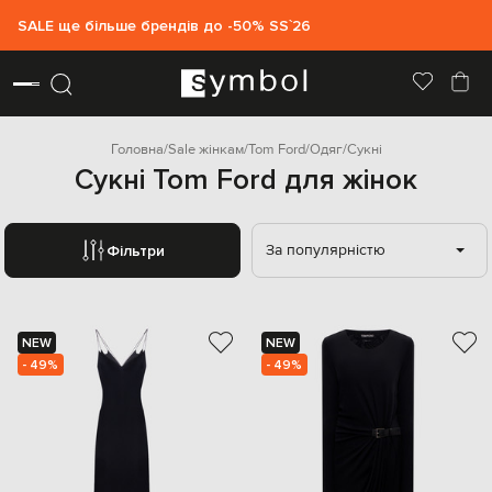
SALE ще більше брендів до -50% SS`26
Головна
Sale жінкам
Tom Ford
Одяг
Сукні
Сукні Tom Ford для жінок
За популярністю
Фільтри
NEW
NEW
- 49%
- 49%