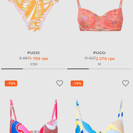
PUCCI
PUCCI
8 687
11 427
1 759 грн
2 276 грн
XS
M
M
- 79%
- 79%