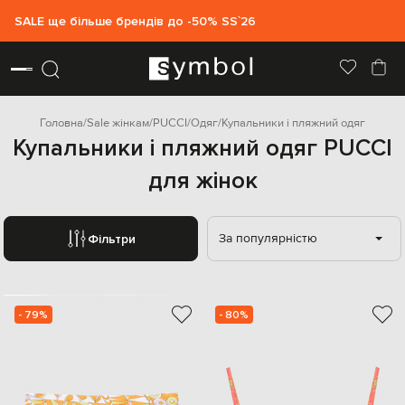
SALE ще більше брендів до -50% SS`26
Головна
Sale жінкам
PUCCI
Одяг
Купальники і пляжний одяг
Купальники і пляжний одяг PUCCI
для жінок
За популярністю
Фільтри
- 79%
- 80%