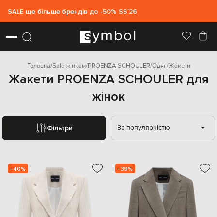
SALE ще більше брендів до -50% SS`26
Головна
Sale жінкам
PROENZA SCHOULER
Одяг
Жакети
Жакети PROENZA SCHOULER для
жінок
За популярністю
Фільтри
- 40%
- 39%