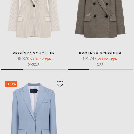
PROENZA SCHOULER
PROENZA SCHOULER
96 370
101 747
57 802 грн
61 059 грн
XXS
XS
XS
S
- 69%